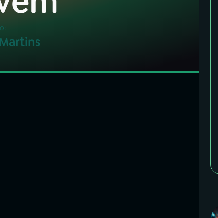
vem
o:
 Martins