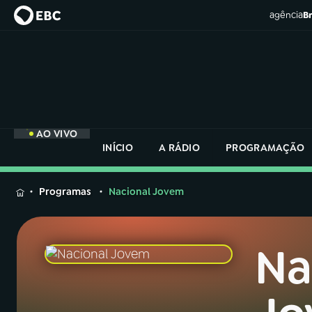
agência
Br
AO VIVO
INÍCIO
A RÁDIO
PROGRAMAÇÃO
MENU
Programas
Nacional Jovem
Buscar
na
Rádio
Na
Buscar
Nacional
Buscar
na
Rádio
AO VIVO