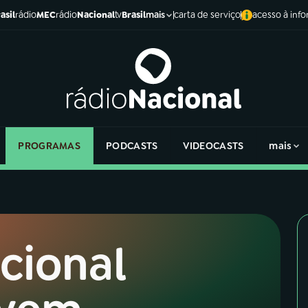
asil
rádio
MEC
rádio
Nacional
tv
Brasil
carta de serviço
acesso à inf
mais
PROGRAMAS
PODCASTS
VIDEOCASTS
mais
cional