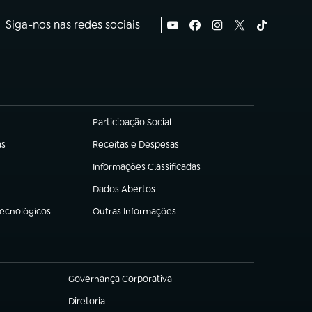
Siga-nos nas redes sociais
Participação Social
(abre em nova aba)
as
Receitas e Despesas
(abre em nova aba)
Informações Classificadas
(abre em nova aba)
Dados Abertos
(abre em nova aba)
Tecnológicos
Outras Informações
(abre em nova aba)
Governança Corporativa
(abre em nova aba)
Diretoria
(abre em nova aba)