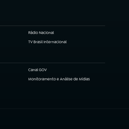
Rádio Nacional
TV Brasil Internacional
(abre em nova aba)
Canal GOV
(abre em nova aba)
Monitoramento e Análise de Mídias
(abre em nova aba)