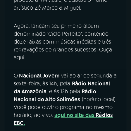
artístico Zé Marco & Miguel.
YouTube
Facebook
Agora, lançam seu primeiro álbum
Instagram
X
denominado "Ciclo Perfeito", contendo
TikTok
doze faixas com músicas inéditas e três
regravações de grandes sucessos. Ouça
aqui.
O
Nacional Jovem
vai ao ar de segunda a
sexta-feira, às 14h, pela
Rádio Nacional
da Amazônia
, e às 12h pela
Rádio
Nacional do Alto Solimões
(horário local).
Você pode ouvir o programa no mesmo
horário, ao vivo,
aqui no site das
Rádios
EBC
.