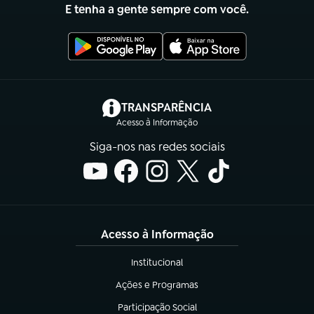
E tenha a gente sempre com você.
(abre em nova aba)
TRANSPARÊNCIA
Acesso à Informação
Siga-nos nas redes sociais
Acesso à Informação
Institucional
(abre em nova aba)
Ações e Programas
(abre em nova aba)
Participação Social
(abre em nova aba)