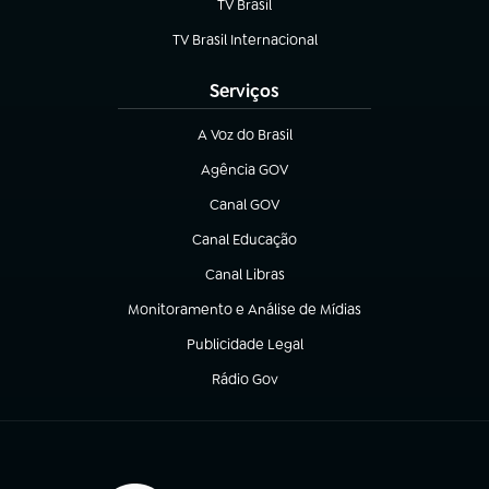
TV Brasil
(abre em nova aba)
TV Brasil Internacional
(abre em nova aba)
Serviços
A Voz do Brasil
(abre em nova aba)
Agência GOV
(abre em nova aba)
Canal GOV
(abre em nova aba)
Canal Educação
(abre em nova aba)
Canal Libras
(abre em nova aba)
Monitoramento e Análise de Mídias
(abre em nova aba)
Publicidade Legal
(abre em nova aba)
Rádio Gov
(abre em nova aba)