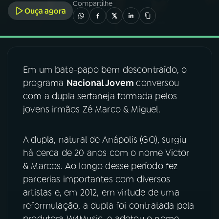
Compartilhe
Ouça agora
03
PROGRAMAÇÃO
04
PROGRAMAS
Em um bate-papo bem descontraído, o
programa
Nacional Jovem
conversou
05
PODCASTS
com a dupla sertaneja formada pelos
jovens irmãos Zé Marco & Miguel.
06
VIDEOCASTS
A dupla, natural de Anápolis (GO), surgiu
há cerca de 20 anos com o nome Victor
07
ÚLTIMAS
& Marcos. Ao longo desse período fez
parcerias importantes com diversos
08
FESTIVAL DE MÚSICA
artistas e, em 2012, em virtude de uma
reformulação, a dupla foi contratada pela
ACOMPANHE A RÁDIO NACIONAL
produtora W4Music, e adotou o nome