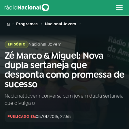
MENU
Programas
Nacional Jovem
Nacional Jovem
EPISÓDIO
Zé Marco & Miguel: Nova
Buscar
na
dupla sertaneja que
Rádio
Buscar
desponta como promessa de
Nacional
sucesso
AO VIVO
Nacional Jovem conversa com jovem dupla sertaneja
que divulga o
01
INÍCIO
08/01/2015, 22:58
PUBLICADO EM
02
A RÁDIO