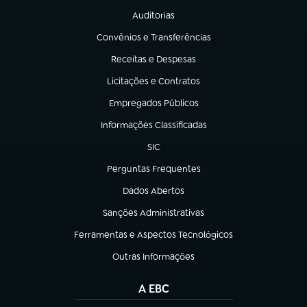
Auditorias
(abre em nova aba)
Convênios e Transferências
(abre em nova aba)
Receitas e Despesas
(abre em nova aba)
Licitações e Contratos
(abre em nova aba)
Empregados Públicos
(abre em nova aba)
Informações Classificadas
(abre em nova aba)
SIC
(abre em nova aba)
Perguntas Frequentes
(abre em nova aba)
Dados Abertos
(abre em nova aba)
Sanções Administrativas
(abre em nova aba)
Ferramentas e Aspectos Tecnológicos
(abre em nova aba)
Outras Informações
(abre em nova aba)
A EBC