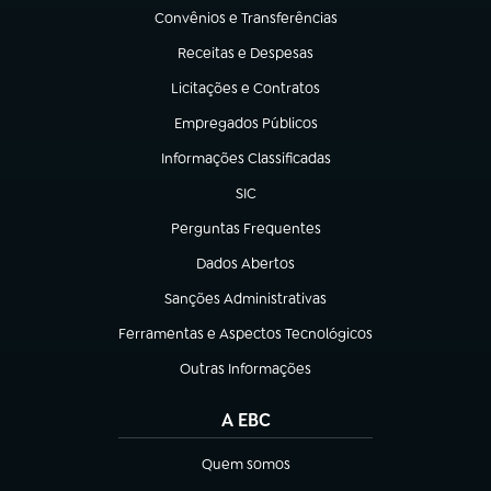
Convênios e Transferências
(abre em nova aba)
Receitas e Despesas
(abre em nova aba)
Licitações e Contratos
(abre em nova aba)
Empregados Públicos
(abre em nova aba)
Informações Classificadas
(abre em nova aba)
SIC
(abre em nova aba)
Perguntas Frequentes
(abre em nova aba)
Dados Abertos
(abre em nova aba)
Sanções Administrativas
(abre em nova aba)
Ferramentas e Aspectos Tecnológicos
(abre em nova aba)
Outras Informações
(abre em nova aba)
A EBC
Quem somos
(abre em nova aba)