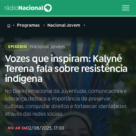
MENU
Programas
Nacional Jovem
Nacional Jovem
EPISÓDIO
Vozes que inspiram: Kalyné
Buscar
na
Terena fala sobre resistência
Rádio
Buscar
indígena
Nacional
No Dia Internacional da Juventude, comunicadora e
AO VIVO
liderança destaca a importância de preservar
culturas, conquistar direitos e fortalecer identidades
01
INÍCIO
através das redes sociais
12/08/2025, 17:00
NO AR EM
02
A RÁDIO