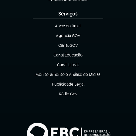
(abre em nova aba)
Serviços
A Voz do Brasil
(abre em nova aba)
Agência GOV
(abre em nova aba)
Canal GOV
(abre em nova aba)
Canal Educação
(abre em nova aba)
Canal Libras
(abre em nova aba)
Monitoramento e Análise de Mídias
(abre em nova aba)
Publicidade Legal
(abre em nova aba)
Rádio Gov
(abre em nova aba)