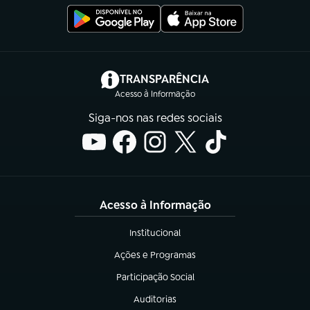
(abre em nova aba)
TRANSPARÊNCIA
Acesso à Informação
Siga-nos nas redes sociais
Acesso à Informação
Institucional
(abre em nova aba)
Ações e Programas
(abre em nova aba)
Participação Social
(abre em nova aba)
Auditorias
(abre em nova aba)