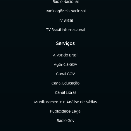
Rádio Nacional
Radioagência Nacional
(abre em nova aba)
TV Brasil
(abre em nova aba)
TV Brasil Internacional
(abre em nova aba)
Serviços
A Voz do Brasil
(abre em nova aba)
Agência GOV
(abre em nova aba)
Canal GOV
(abre em nova aba)
Canal Educação
(abre em nova aba)
Canal Libras
(abre em nova aba)
Monitoramento e Análise de Mídias
(abre em nova aba)
Publicidade Legal
(abre em nova aba)
Rádio Gov
(abre em nova aba)