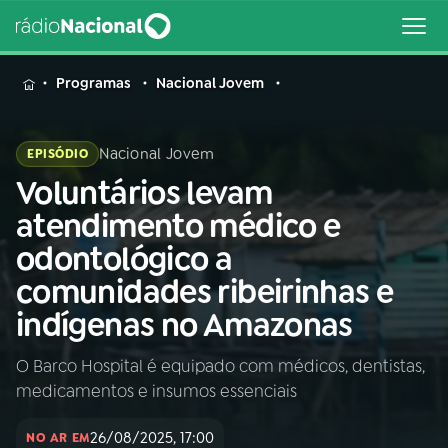
MENU
Programas
Nacional Jovem
Nacional Jovem
EPISÓDIO
Voluntários levam
Buscar
na
atendimento médico e
Rádio
Buscar
odontológico a
Nacional
comunidades ribeirinhas e
AO VIVO
indígenas no Amazonas
O Barco Hospital é equipado com médicos, dentistas,
01
INÍCIO
medicamentos e insumos essenciais
02
A RÁDIO
26/08/2025, 17:00
NO AR EM