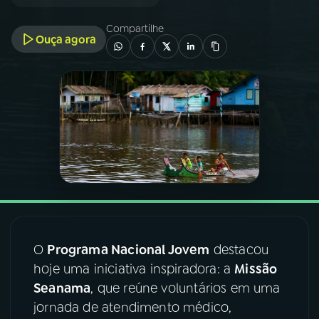
Compartilhe
03
PROGRAMAÇÃO
Ouça agora
04
PROGRAMAS
05
PODCASTS
06
VIDEOCASTS
07
ÚLTIMAS
O
Programa Nacional Jovem
destacou
hoje uma iniciativa inspiradora: a
Missão
08
FESTIVAL DE MÚSICA
Seanama
, que reúne voluntários em uma
jornada de atendimento médico,
ACOMPANHE A RÁDIO NACIONAL