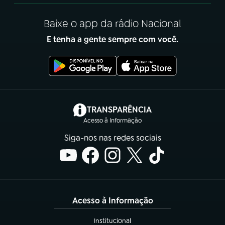
Baixe o app da rádio Nacional
E tenha a gente sempre com você.
(abre em nova aba)
TRANSPARÊNCIA
Acesso à Informação
Siga-nos nas redes sociais
Acesso à Informação
Institucional
(abre em nova aba)