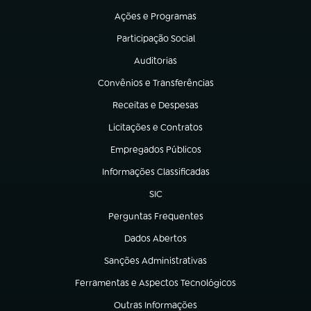
Ações e Programas
(abre em nova aba)
Participação Social
(abre em nova aba)
Auditorias
(abre em nova aba)
Convênios e Transferências
(abre em nova aba)
Receitas e Despesas
(abre em nova aba)
Licitações e Contratos
(abre em nova aba)
Empregados Públicos
(abre em nova aba)
Informações Classificadas
(abre em nova aba)
SIC
(abre em nova aba)
Perguntas Frequentes
(abre em nova aba)
Dados Abertos
(abre em nova aba)
Sanções Administrativas
(abre em nova aba)
Ferramentas e Aspectos Tecnológicos
(abre em nova aba)
Outras Informações
(abre em nova aba)