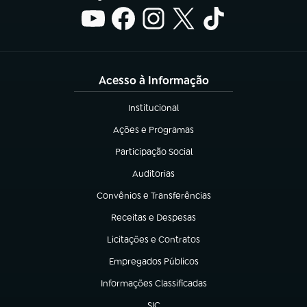
Acesso à Informação
Institucional
(abre em nova aba)
Ações e Programas
(abre em nova aba)
Participação Social
(abre em nova aba)
Auditorias
(abre em nova aba)
Convênios e Transferências
(abre em nova aba)
Receitas e Despesas
(abre em nova aba)
Licitações e Contratos
(abre em nova aba)
Empregados Públicos
(abre em nova aba)
Informações Classificadas
(abre em nova aba)
SIC