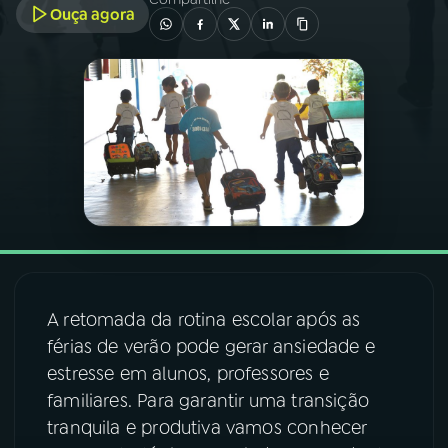
Ouça agora
03
PROGRAMAÇÃO
04
PROGRAMAS
05
PODCASTS
06
VIDEOCASTS
07
ÚLTIMAS
A retomada da rotina escolar após as
férias de verão pode gerar ansiedade e
estresse em alunos, professores e
08
FESTIVAL DE MÚSICA
familiares. Para garantir uma transição
tranquila e produtiva vamos conhecer
ACOMPANHE A RÁDIO NACIONAL