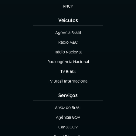
RNCP
(abre em nova aba)
Veículos
Agência Brasil
(abre em nova aba)
Rádio MEC
(abre em nova aba)
Rádio Nacional
Radioagência Nacional
(abre em nova aba)
TV Brasil
(abre em nova aba)
TV Brasil Internacional
(abre em nova aba)
Serviços
A Voz do Brasil
(abre em nova aba)
Agência GOV
(abre em nova aba)
Canal GOV
(abre em nova aba)