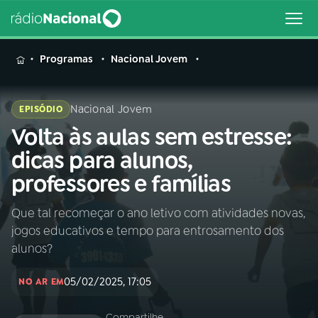
MENU
Programas
Nacional Jovem
Nacional Jovem
EPISÓDIO
Volta às aulas sem estresse:
Buscar
na
dicas para alunos,
Rádio
Buscar
professores e famílias
Nacional
Que tal recomeçar o ano letivo com atividades novas,
AO VIVO
jogos educativos e tempo para entrosamento dos
alunos?
01
INÍCIO
05/02/2025, 17:05
NO AR EM
02
A RÁDIO
Compartilhe