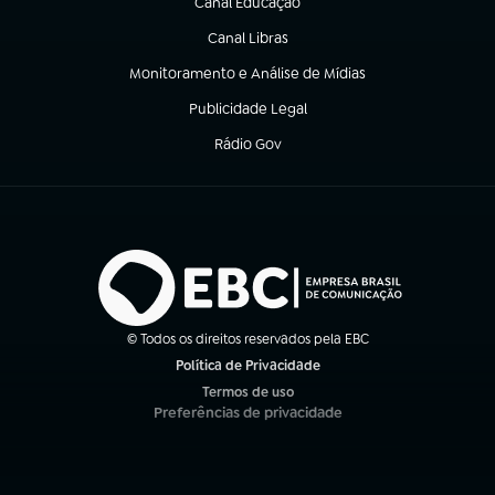
Canal Educação
(abre em nova aba)
Canal Libras
(abre em nova aba)
Monitoramento e Análise de Mídias
(abre em nova aba)
Publicidade Legal
(abre em nova aba)
Rádio Gov
(abre em nova aba)
© Todos os direitos reservados pela EBC
Política de Privacidade
(abre em nova aba)
Termos de uso
(abre em nova aba)
Preferências de privacidade