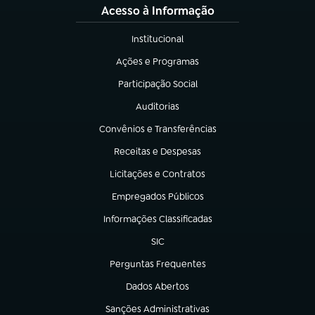
Acesso à Informação
Institucional
(abre em nova aba)
Ações e Programas
(abre em nova aba)
Participação Social
(abre em nova aba)
Auditorias
(abre em nova aba)
Convênios e Transferências
(abre em nova aba)
Receitas e Despesas
(abre em nova aba)
Licitações e Contratos
(abre em nova aba)
Empregados Públicos
(abre em nova aba)
Informações Classificadas
(abre em nova aba)
SIC
(abre em nova aba)
Perguntas Frequentes
(abre em nova aba)
Dados Abertos
(abre em nova aba)
Sanções Administrativas
(abre em nova aba)