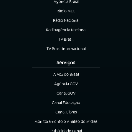
Agência Brasil
(abre em nova aba)
Rádio MEC
(abre em nova aba)
Rádio Nacional
Radioagência Nacional
(abre em nova aba)
TV Brasil
(abre em nova aba)
TV Brasil Internacional
(abre em nova aba)
Serviços
A Voz do Brasil
(abre em nova aba)
Agência GOV
(abre em nova aba)
Canal GOV
(abre em nova aba)
Canal Educação
(abre em nova aba)
Canal Libras
(abre em nova aba)
Monitoramento e Análise de Mídias
(abre em nova aba)
Publicidade Legal