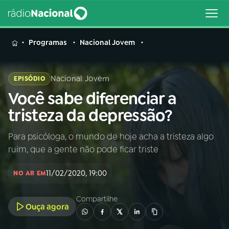
MENU
Programas
Nacional Jovem
Nacional Jovem
EPISÓDIO
Você sabe diferenciar a
Buscar
na
tristeza da depressão?
Rádio
Buscar
Nacional
Para psicóloga, o mundo de hoje acha a tristeza algo
ruim, que a gente não pode ficar triste
AO VIVO
11/02/2020, 19:00
NO AR EM
01
INÍCIO
Compartilhe
Ouça agora
02
A RÁDIO