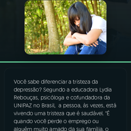
03
PROGRAMAÇÃO
04
PROGRAMAS
05
PODCASTS
06
VIDEOCASTS
Você sabe diferenciar a tristeza da
depressão? Segundo a educadora Lydia
07
ÚLTIMAS
Rebouças, psicóloga e cofundadora da
UNIPAZ no Brasil, a pessoa, às vezes, está
08
FESTIVAL DE MÚSICA
vivendo uma tristeza que é saudável. "É
quando você perde o emprego ou
alguém muito amado da sua família, o
ACOMPANHE A RÁDIO NACIONAL