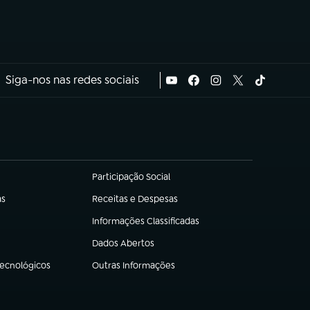
Siga-nos nas redes sociais
Participação Social
(abre em nova aba)
as
Receitas e Despesas
(abre em nova aba)
Informações Classificadas
(abre em nova aba)
Dados Abertos
(abre em nova aba)
Tecnológicos
Outras Informações
(abre em nova aba)