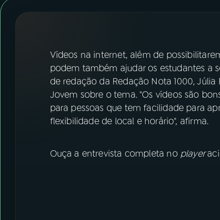
07
ÚLTIMAS
08
FESTIVAL DE MÚSICA
Vídeos na internet, além de possibilita
ACOMPANHE A RÁDIO NACIONAL
podem também ajudar os estudantes a s
de redação da Redação Nota 1000, Júlia 
YouTube
Facebook
Jovem sobre o tema. "Os vídeos são bons
para pessoas que tem facilidade para ap
Instagram
X
flexibilidade de local e horário", afirma.
TikTok
Ouça a entrevista completa no
player
ac