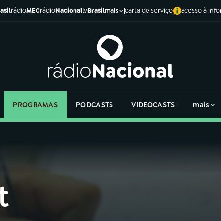
asil
rádio
MEC
rádio
Nacional
tv
Brasil
carta de serviço
acesso à inf
mais
PROGRAMAS
PODCASTS
VIDEOCASTS
mais
t