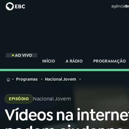
agência
Br
AO VIVO
INÍCIO
A RÁDIO
PROGRAMAÇÃO
MENU
Programas
Nacional Jovem
Buscar
na
Nacional Jovem
EPISÓDIO
Rádio
Buscar
Nacional
Vídeos na interne
Buscar
na
Rádio
AO VIVO