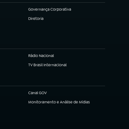
Governança Corporativa
(abre em nova aba)
Diretoria
(abre em nova aba)
Rádio Nacional
TV Brasil Internacional
(abre em nova aba)
Canal GOV
(abre em nova aba)
Monitoramento e Análise de Mídias
(abre em nova aba)