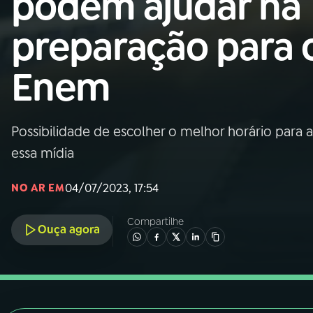
podem ajudar na
Nacional
preparação para 
01
INÍCIO
Enem
02
A RÁDIO
Possibilidade de escolher o melhor horário para as
03
PROGRAMAÇÃO
essa mídia
04
PROGRAMAS
04/07/2023, 17:54
NO AR EM
Compartilhe
05
PODCASTS
Ouça agora
06
VIDEOCASTS