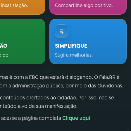
 insatisfação.
Compartilhe algo positivo.
ÇÃO
SIMPLIFIQUE
dido.
Sugira melhorias.
 mas é com a EBC que estará dialogando. O Fala.BR é
m a administração pública, por meio das Ouvidorias.
 conteúdos ofertados ao cidadão. Por isso, não se
onteúdo alvo de sua manifestação.
Clique aqui
, acesse a página completa
.