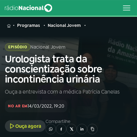
MENU
Programas
Nacional Jovem
Nacional Jovem
EPISÓDIO
Urologista trata da
Buscar
na
conscientização sobre
Rádio
Buscar
incontinência urinária
Nacional
Ouça a entrevista com a médica Patrícia Canelas
AO VIVO
14/03/2022, 19:20
NO AR EM
01
INÍCIO
Compartilhe
Ouça agora
02
A RÁDIO