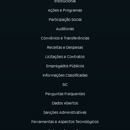
Institucional
(abre em nova aba)
Ações e Programas
(abre em nova aba)
Participação Social
(abre em nova aba)
Auditorias
(abre em nova aba)
Convênios e Transferências
(abre em nova aba)
Receitas e Despesas
(abre em nova aba)
Licitações e Contratos
(abre em nova aba)
Empregados Públicos
(abre em nova aba)
Informações Classificadas
(abre em nova aba)
SIC
(abre em nova aba)
Perguntas Frequentes
(abre em nova aba)
Dados Abertos
(abre em nova aba)
Sanções Administrativas
(abre em nova aba)
Ferramentas e Aspectos Tecnológicos
(abre em nova aba)