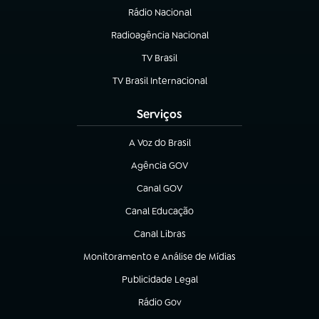
Rádio Nacional
Radioagência Nacional
(abre em nova aba)
TV Brasil
(abre em nova aba)
TV Brasil Internacional
(abre em nova aba)
Serviços
A Voz do Brasil
(abre em nova aba)
Agência GOV
(abre em nova aba)
Canal GOV
(abre em nova aba)
Canal Educação
(abre em nova aba)
Canal Libras
(abre em nova aba)
Monitoramento e Análise de Mídias
(abre em nova aba)
Publicidade Legal
(abre em nova aba)
Rádio Gov
(abre em nova aba)