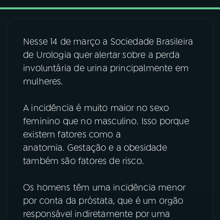
03
PROGRAMAÇÃO
Nesse 14 de março a Sociedade Brasileira
de Urologia quer alertar sobre a perda
04
PROGRAMAS
involuntária de urina principalmente em
mulheres.
05
PODCASTS
A incidência é muito maior no sexo
feminino que no masculino. Isso porque
06
VIDEOCASTS
existem fatores como a
anatomia. Gestação e a obesidade
07
ÚLTIMAS
também são fatores de risco.
08
FESTIVAL DE MÚSICA
Os homens têm uma incidência menor
por conta da próstata, que é um orgão
responsável indiretamente por uma
ACOMPANHE A RÁDIO NACIONAL