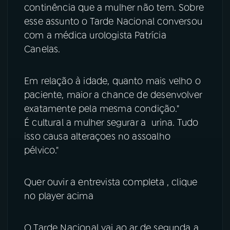
continência que a mulher não tem. Sobre
YouTube
Facebook
esse assunto o Tarde Nacional conversou
com a médica urologista Patrícia
Instagram
X
Canelas.
TikTok
Em relação à idade, quanto mais velho o
paciente, maior a chance de desenvolver
exatamente pela mesma condição."
É cultural a mulher segurar a urina. Tudo
isso causa alteraçoes no assoalho
pélvico."
Quer ouvir a entrevista completa , clique
no player acima
O Tarde Nacional vai ao ar de segunda a