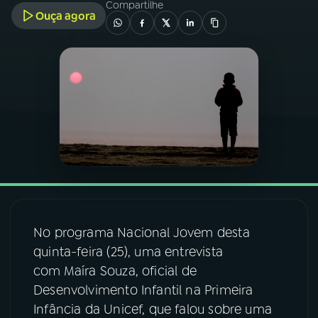
Compartilhe
Ouça agora
03
PROGRAMAÇÃO
04
PROGRAMAS
05
PODCASTS
06
VIDEOCASTS
07
ÚLTIMAS
No programa Nacional Jovem desta
quinta-feira (25), uma entrevista
08
FESTIVAL DE MÚSICA
com
Maíra Souza, oficial de
Desenvolvimento Infantil na Primeira
Infância da Unicef, que falou sobre uma
ACOMPANHE A RÁDIO NACIONAL