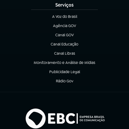
Serviços
A Voz do Brasil
(abre em nova aba)
Agência GOV
(abre em nova aba)
Canal GOV
(abre em nova aba)
Canal Educação
(abre em nova aba)
Canal Libras
(abre em nova aba)
Monitoramento e Análise de Mídias
(abre em nova aba)
Publicidade Legal
(abre em nova aba)
Rádio Gov
(abre em nova aba)