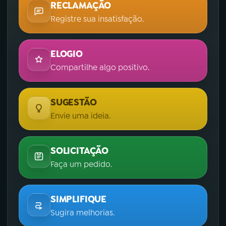
RECLAMAÇÃO
Registre sua insatisfação.
ELOGIO
Compartilhe algo positivo.
SUGESTÃO
Envie uma ideia.
SOLICITAÇÃO
Faça um pedido.
SIMPLIFIQUE
Sugira melhorias.