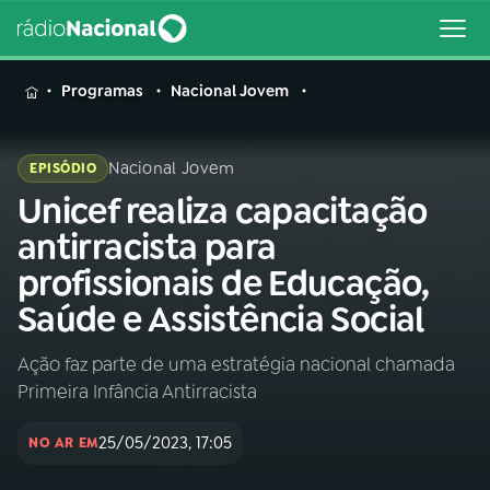
MENU
Programas
Nacional Jovem
Nacional Jovem
EPISÓDIO
Unicef realiza capacitação
Buscar
na
antirracista para
Rádio
Buscar
profissionais de Educação,
Nacional
Saúde e Assistência Social
AO VIVO
Ação faz parte de uma estratégia nacional chamada
Primeira Infância Antirracista
01
INÍCIO
25/05/2023, 17:05
NO AR EM
02
A RÁDIO