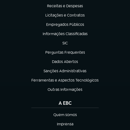
Receitas e Despesas
(abre em nova aba)
Licitações e Contratos
(abre em nova aba)
Empregados Públicos
(abre em nova aba)
Informações Classificadas
(abre em nova aba)
SIC
(abre em nova aba)
Perguntas Frequentes
(abre em nova aba)
Dados Abertos
(abre em nova aba)
Sanções Administrativas
(abre em nova aba)
Ferramentas e Aspectos Tecnológicos
(abre em nova aba)
Outras Informações
(abre em nova aba)
A EBC
Quem somos
(abre em nova aba)
Imprensa
(abre em nova aba)