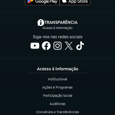
(abre em nova aba)
TRANSPARÊNCIA
Acesso à Informação
Siga-nos nas redes sociais
Acesso à Informação
Institucional
(abre em nova aba)
Ações e Programas
(abre em nova aba)
Participação Social
(abre em nova aba)
Auditorias
(abre em nova aba)
Convênios e Transferências
(abre em nova aba)