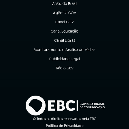
A Voz do Brasil
(abre em nova aba)
Agência GOV
(abre em nova aba)
Canal GOV
(abre em nova aba)
Canal Educação
(abre em nova aba)
Canal Libras
(abre em nova aba)
Monitoramento e Análise de Mídias
(abre em nova aba)
Publicidade Legal
(abre em nova aba)
Rádio Gov
(abre em nova aba)
© Todos os direitos reservados pela EBC
Política de Privacidade
(abre em nova aba)