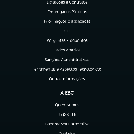
Licitações e Contratos
(abre em nova aba)
Empregados Públicos
(abre em nova aba)
Informações Classificadas
(abre em nova aba)
SIC
(abre em nova aba)
Perguntas Frequentes
(abre em nova aba)
Dados Abertos
(abre em nova aba)
Sanções Administrativas
(abre em nova aba)
Ferramentas e Aspectos Tecnológicos
(abre em nova aba)
Outras Informações
(abre em nova aba)
A EBC
Quem somos
(abre em nova aba)
Imprensa
(abre em nova aba)
Governança Corporativa
(abre em nova aba)
Contatos