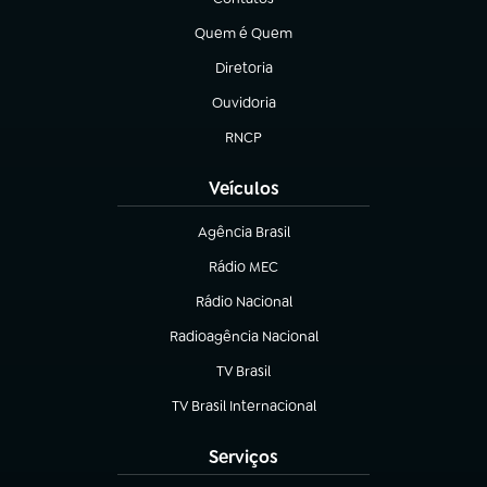
(abre em nova aba)
Quem é Quem
(abre em nova aba)
Diretoria
(abre em nova aba)
Ouvidoria
(abre em nova aba)
RNCP
(abre em nova aba)
Veículos
Agência Brasil
(abre em nova aba)
Rádio MEC
(abre em nova aba)
Rádio Nacional
Radioagência Nacional
(abre em nova aba)
TV Brasil
(abre em nova aba)
TV Brasil Internacional
(abre em nova aba)
Serviços