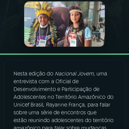
03
PROGRAMAÇÃO
04
PROGRAMAS
05
PODCASTS
06
VIDEOCASTS
Nesta edição do
Nacional Jovem
, uma
entrevista com a Oficial de
Desenvolvimento e Participação de
07
ÚLTIMAS
Adolescentes no Território Amazônico do
Unicef Brasil, Rayanne França, para falar
08
FESTIVAL DE MÚSICA
sobre uma série de encontros que
estão reunindo adolescentes do território
ACOMPANHE A RÁDIO NACIONAL
amazônico para falar sobre mudanças