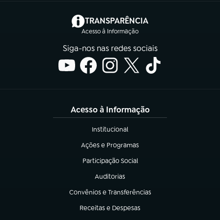
(abre em nova aba)
TRANSPARÊNCIA
Acesso à Informação
Siga-nos nas redes sociais
Acesso à Informação
Institucional
(abre em nova aba)
Ações e Programas
(abre em nova aba)
Participação Social
(abre em nova aba)
Auditorias
(abre em nova aba)
Convênios e Transferências
(abre em nova aba)
Receitas e Despesas
(abre em nova aba)