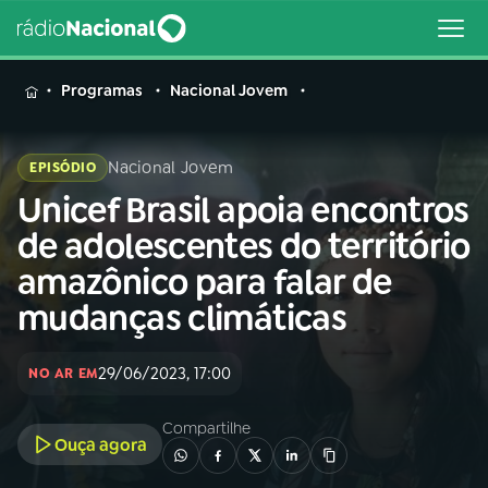
MENU
Programas
Nacional Jovem
Nacional Jovem
EPISÓDIO
Unicef Brasil apoia encontros
Buscar
na
de adolescentes do território
Rádio
Buscar
amazônico para falar de
Nacional
mudanças climáticas
AO VIVO
29/06/2023, 17:00
NO AR EM
01
INÍCIO
Compartilhe
Ouça agora
02
A RÁDIO