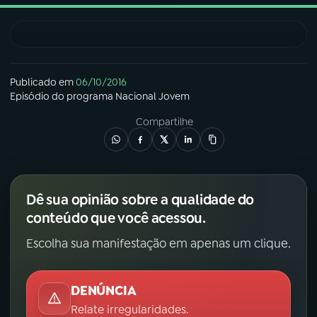
03
PROGRAMAÇÃO
04
PROGRAMAS
Publicado em
06/10/2016
Episódio
do programa
Nacional Jovem
Compartilhe
05
PODCASTS
06
VIDEOCASTS
Dê sua opinião sobre a qualidade do
conteúdo que você acessou.
07
ÚLTIMAS
Escolha sua manifestação em apenas um clique.
08
FESTIVAL DE MÚSICA
DENÚNCIA
Relate irregularidades.
ACOMPANHE A RÁDIO NACIONAL