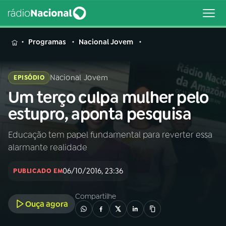
MENU
Programas
Nacional Jovem
Nacional Jovem
EPISÓDIO
Um terço culpa mulher pelo
Buscar
na
estupro, aponta pesquisa
Rádio
Buscar
Nacional
Educação tem papel fundamental para reverter essa
alarmante realidade
AO VIVO
06/10/2016, 23:36
PUBLICADO EM
01
INÍCIO
Compartilhe
Ouça agora
02
A RÁDIO