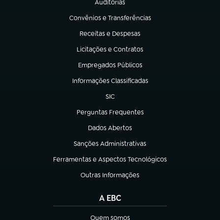
Auditorias
(abre em nova aba)
Convênios e Transferências
(abre em nova aba)
Receitas e Despesas
(abre em nova aba)
Licitações e Contratos
(abre em nova aba)
Empregados Públicos
(abre em nova aba)
Informações Classificadas
(abre em nova aba)
SIC
(abre em nova aba)
Perguntas Frequentes
(abre em nova aba)
Dados Abertos
(abre em nova aba)
Sanções Administrativas
(abre em nova aba)
Ferramentas e Aspectos Tecnológicos
(abre em nova aba)
Outras Informações
(abre em nova aba)
A EBC
Quem somos