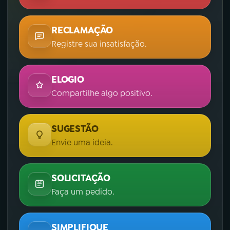
YouTube
Facebook
RECLAMAÇÃO
Registre sua insatisfação.
Instagram
X
TikTok
ELOGIO
Compartilhe algo positivo.
SUGESTÃO
Envie uma ideia.
SOLICITAÇÃO
Faça um pedido.
SIMPLIFIQUE