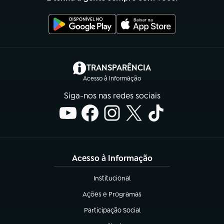
(abre em nova aba)
TRANSPARÊNCIA
Acesso à Informação
Siga-nos nas redes sociais
Acesso à Informação
Institucional
(abre em nova aba)
Ações e Programas
(abre em nova aba)
Participação Social
(abre em nova aba)