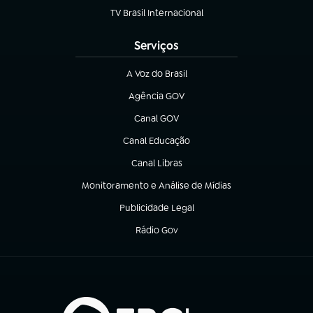
TV Brasil Internacional
(abre em nova aba)
Serviços
A Voz do Brasil
(abre em nova aba)
Agência GOV
(abre em nova aba)
Canal GOV
(abre em nova aba)
Canal Educação
(abre em nova aba)
Canal Libras
(abre em nova aba)
Monitoramento e Análise de Mídias
(abre em nova aba)
Publicidade Legal
(abre em nova aba)
Rádio Gov
(abre em nova aba)