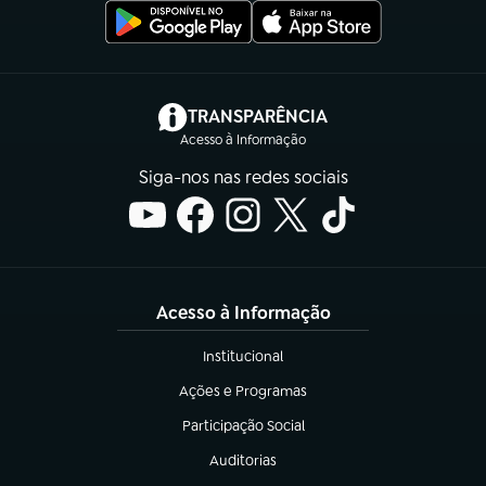
(abre em nova aba)
TRANSPARÊNCIA
Acesso à Informação
Siga-nos nas redes sociais
Acesso à Informação
Institucional
(abre em nova aba)
Ações e Programas
(abre em nova aba)
Participação Social
(abre em nova aba)
Auditorias
(abre em nova aba)