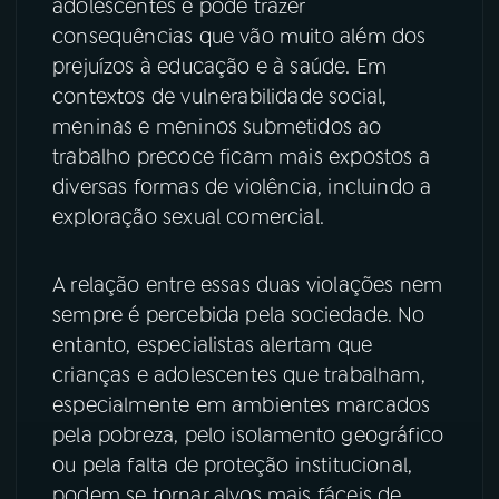
adolescentes e pode trazer
consequências que vão muito além dos
YouTube
Facebook
prejuízos à educação e à saúde. Em
contextos de vulnerabilidade social,
Instagram
X
meninas e meninos submetidos ao
trabalho precoce ficam mais expostos a
TikTok
diversas formas de violência, incluindo a
exploração sexual comercial.
A relação entre essas duas violações nem
sempre é percebida pela sociedade. No
entanto, especialistas alertam que
crianças e adolescentes que trabalham,
especialmente em ambientes marcados
pela pobreza, pelo isolamento geográfico
ou pela falta de proteção institucional,
podem se tornar alvos mais fáceis de