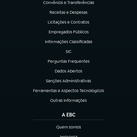
Convênios e Transferências
(abre em nova aba)
Receitas e Despesas
(abre em nova aba)
Licitações e Contratos
(abre em nova aba)
Empregados Públicos
(abre em nova aba)
Informações Classificadas
(abre em nova aba)
SIC
(abre em nova aba)
Perguntas Frequentes
(abre em nova aba)
Dados Abertos
(abre em nova aba)
Sanções Administrativas
(abre em nova aba)
Ferramentas e Aspectos Tecnológicos
(abre em nova aba)
Outras Informações
(abre em nova aba)
A EBC
Quem somos
(abre em nova aba)
Imprensa