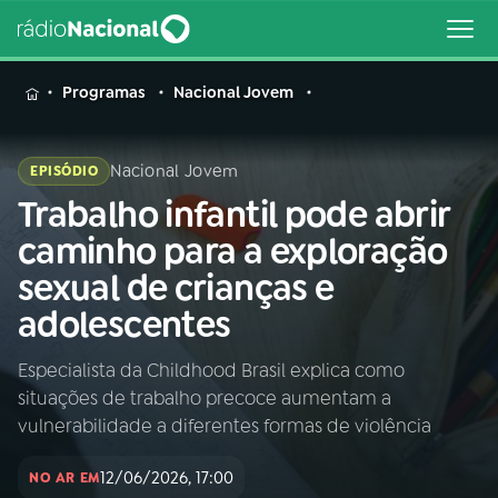
MENU
Programas
Nacional Jovem
Nacional Jovem
EPISÓDIO
Trabalho infantil pode abrir
Buscar
na
caminho para a exploração
Rádio
Buscar
sexual de crianças e
Nacional
adolescentes
AO VIVO
Especialista da Childhood Brasil explica como
situações de trabalho precoce aumentam a
01
INÍCIO
vulnerabilidade a diferentes formas de violência
12/06/2026, 17:00
02
A RÁDIO
NO AR EM