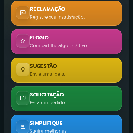
RECLAMAÇÃO
Registre sua insatisfação.
ELOGIO
Compartilhe algo positivo.
SUGESTÃO
Envie uma ideia.
SOLICITAÇÃO
Faça um pedido.
SIMPLIFIQUE
Sugira melhorias.