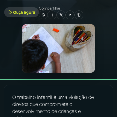
Compartilhe
Ouça agora
03
PROGRAMAÇÃO
04
PROGRAMAS
05
PODCASTS
06
VIDEOCASTS
07
ÚLTIMAS
O trabalho infantil é uma violação de
08
FESTIVAL DE MÚSICA
direitos que compromete o
desenvolvimento de crianças e
ACOMPANHE A RÁDIO NACIONAL