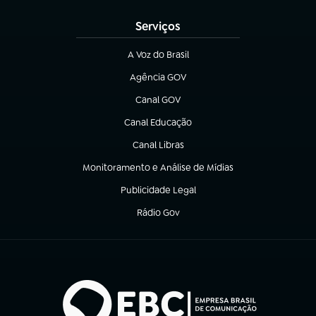
Serviços
A Voz do Brasil
(abre em nova aba)
Agência GOV
(abre em nova aba)
Canal GOV
(abre em nova aba)
Canal Educação
(abre em nova aba)
Canal Libras
(abre em nova aba)
Monitoramento e Análise de Mídias
(abre em nova aba)
Publicidade Legal
(abre em nova aba)
Rádio Gov
(abre em nova aba)