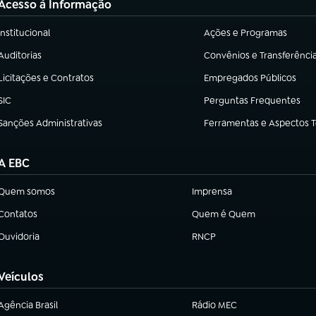
Acesso à Informação
Institucional
Ações e Programas
(abre em nova aba)
(abre em nova aba)
Auditorias
Convênios e Transferênci
(abre em nova aba)
(abre em nova aba)
Licitações e Contratos
Empregados Públicos
(abre em nova aba)
(abre em nova aba)
SIC
Perguntas Frequentes
(abre em nova aba)
(abre em nova aba)
Sanções Administrativas
Ferramentas e Aspectos 
(abre em nova aba)
(abre em nova aba)
A EBC
Quem somos
Imprensa
(abre em nova aba)
(abre em nova aba)
Contatos
Quem é Quem
(abre em nova aba)
(abre em nova aba)
Ouvidoria
RNCP
(abre em nova aba)
(abre em nova aba)
Veículos
Agência Brasil
Rádio MEC
(abre em nova aba)
(abre em nova aba)