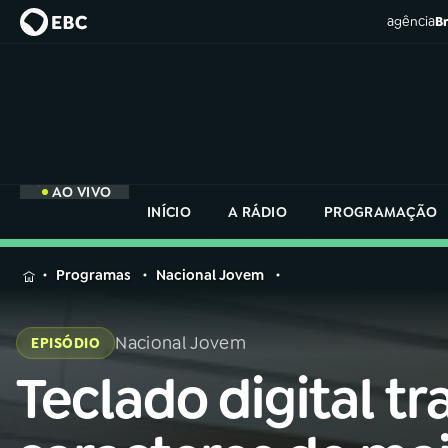
agência
Br
AO VIVO
INÍCIO
A RÁDIO
PROGRAMAÇÃO
MENU
Programas
Nacional Jovem
Buscar
na
Nacional Jovem
EPISÓDIO
Rádio
Buscar
Nacional
Teclado digital tr
Buscar
na
Rádio
AO VIVO