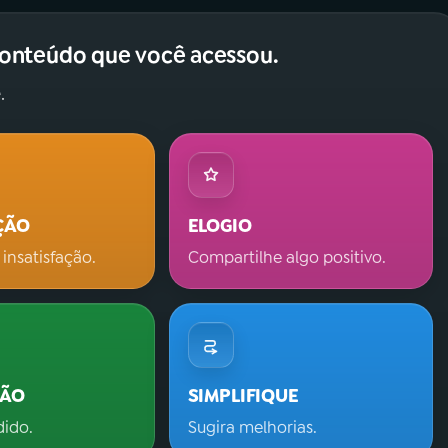
conteúdo que você acessou.
.
ÇÃO
ELOGIO
 insatisfação.
Compartilhe algo positivo.
ÇÃO
SIMPLIFIQUE
dido.
Sugira melhorias.