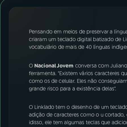
07
ÚLTIMAS
08
FESTIVAL DE MÚSICA
Pensando em meios de preservar a língua
ACOMPANHE A RÁDIO NACIONAL
criaram um teclado digital batizado de 
vocabulário de mais de 40 línguas indíg
YouTube
Facebook
Instagram
X
O
Nacional Jovem
conversa com Juliano 
ferramenta. "Existem vários caracteres 
TikTok
como os de celular. Eles não conseguiam
grande risco para a existência delas".
O Linklado tem o desenho de um teclad
adição de caracteres como o u cortado, 
idisso, ele tem algumas teclas que adici