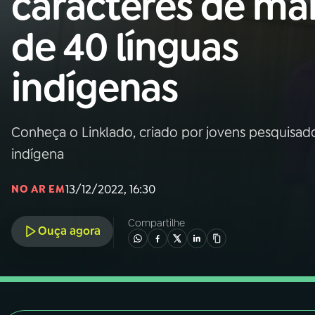
caracteres de ma
Nacional
de 40 línguas
01
INÍCIO
indígenas
02
A RÁDIO
Conheça o Linklado, criado por jovens pesquisador
03
PROGRAMAÇÃO
indígena
04
PROGRAMAS
13/12/2022, 16:30
NO AR EM
Compartilhe
05
PODCASTS
Ouça agora
06
VIDEOCASTS