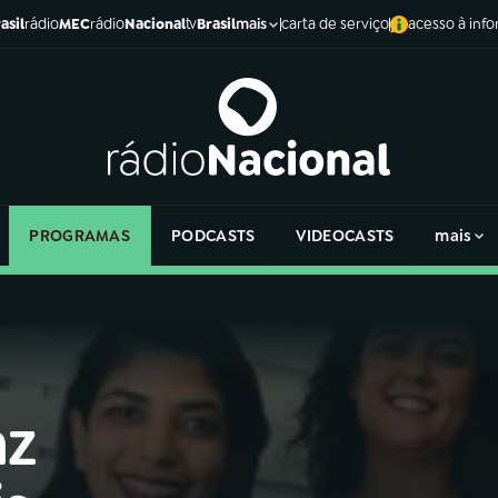
asil
rádio
MEC
rádio
Nacional
tv
Brasil
carta de serviço
acesso à inf
mais
PROGRAMAS
PODCASTS
VIDEOCASTS
mais
az