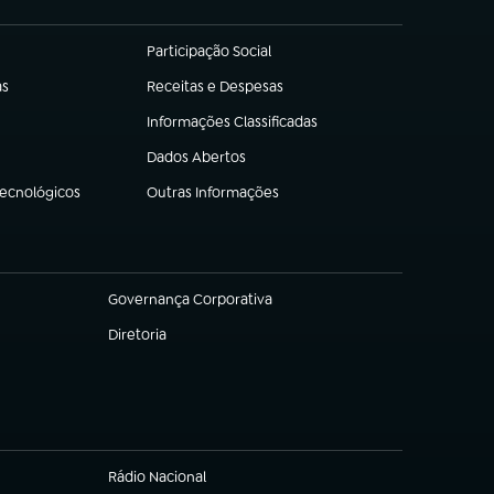
Participação Social
(abre em nova aba)
as
Receitas e Despesas
(abre em nova aba)
Informações Classificadas
(abre em nova aba)
Dados Abertos
(abre em nova aba)
Tecnológicos
Outras Informações
(abre em nova aba)
Governança Corporativa
(abre em nova aba)
Diretoria
(abre em nova aba)
Rádio Nacional