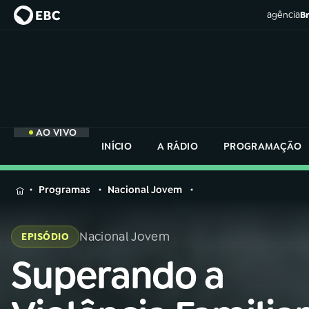
agência
Br
AO VIVO
INÍCIO
A RÁDIO
PROGRAMAÇÃO
MENU
Programas
Nacional Jovem
Buscar
na
Nacional Jovem
EPISÓDIO
Rádio
Buscar
Nacional
Superando a
Buscar
na
Rádio
AO VIVO