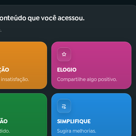
conteúdo que você acessou.
.
ÇÃO
ELOGIO
 insatisfação.
Compartilhe algo positivo.
ÇÃO
SIMPLIFIQUE
dido.
Sugira melhorias.