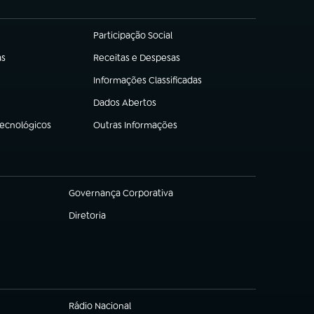
Participação Social
(abre em nova aba)
as
Receitas e Despesas
(abre em nova aba)
Informações Classificadas
(abre em nova aba)
Dados Abertos
(abre em nova aba)
Tecnológicos
Outras Informações
(abre em nova aba)
Governança Corporativa
(abre em nova aba)
Diretoria
(abre em nova aba)
Rádio Nacional