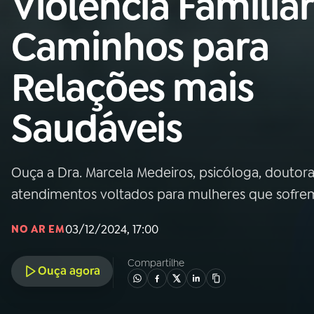
Violência Familiar
Nacional
Caminhos para
01
INÍCIO
Relações mais
02
A RÁDIO
Saudáveis
03
PROGRAMAÇÃO
Ouça a Dra. Marcela Medeiros, psicóloga, doutora
04
PROGRAMAS
atendimentos voltados para mulheres que sofrem
05
PODCASTS
03/12/2024, 17:00
NO AR EM
Compartilhe
Ouça agora
06
VIDEOCASTS