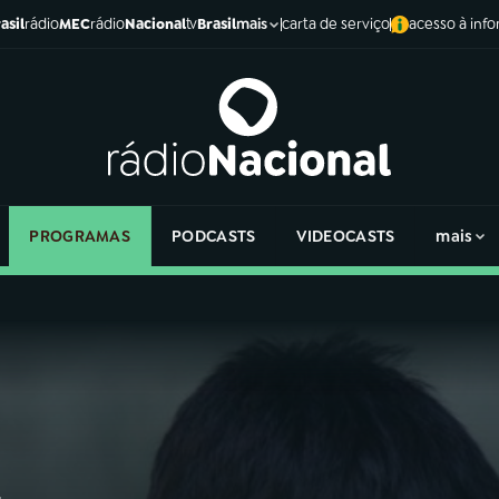
asil
rádio
MEC
rádio
Nacional
tv
Brasil
carta de serviço
acesso à inf
mais
PROGRAMAS
PODCASTS
VIDEOCASTS
mais