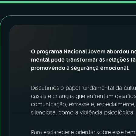
07
ÚLTIMAS
08
FESTIVAL DE MÚSICA
ACOMPANHE A RÁDIO NACIONAL
O programa Nacional Jovem abordou n
YouTube
Facebook
mental pode transformar as relações fa
promovendo a segurança emocional.
Instagram
X
TikTok
Discutimos o papel fundamental da cultu
casais e crianças que enfrentam desafios
comunicação, estresse e, especialmente, 
silenciosa, como a violência psicológica.
Para esclarecer e orientar sobre esse te