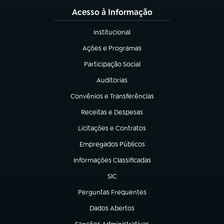
Acesso à Informação
Institucional
(abre em nova aba)
Ações e Programas
(abre em nova aba)
Participação Social
(abre em nova aba)
Auditorias
(abre em nova aba)
Convênios e Transferências
(abre em nova aba)
Receitas e Despesas
(abre em nova aba)
Licitações e Contratos
(abre em nova aba)
Empregados Públicos
(abre em nova aba)
Informações Classificadas
(abre em nova aba)
SIC
(abre em nova aba)
Perguntas Frequentes
(abre em nova aba)
Dados Abertos
(abre em nova aba)