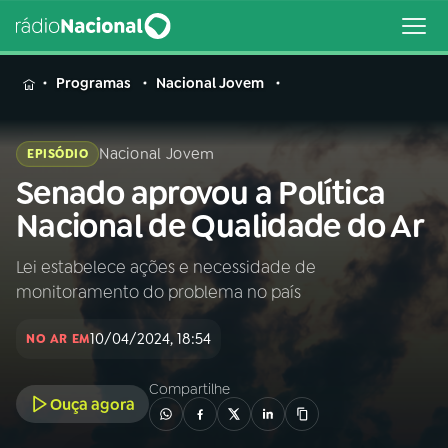
MENU
Programas
Nacional Jovem
Nacional Jovem
EPISÓDIO
Senado aprovou a Política
Buscar
na
Nacional de Qualidade do Ar
Rádio
Buscar
Nacional
Lei estabelece ações e necessidade de
monitoramento do problema no país
AO VIVO
10/04/2024, 18:54
NO AR EM
01
INÍCIO
Compartilhe
Ouça agora
02
A RÁDIO