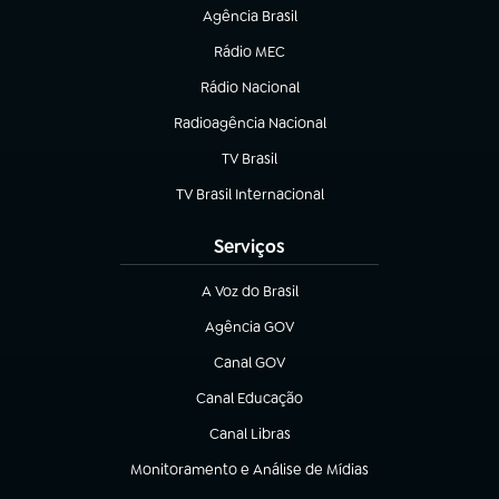
Agência Brasil
(abre em nova aba)
Rádio MEC
(abre em nova aba)
Rádio Nacional
Radioagência Nacional
(abre em nova aba)
TV Brasil
(abre em nova aba)
TV Brasil Internacional
(abre em nova aba)
Serviços
A Voz do Brasil
(abre em nova aba)
Agência GOV
(abre em nova aba)
Canal GOV
(abre em nova aba)
Canal Educação
(abre em nova aba)
Canal Libras
(abre em nova aba)
Monitoramento e Análise de Mídias
(abre em nova aba)