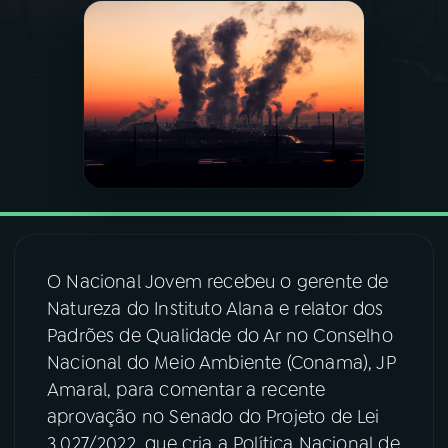
03
PROGRAMAÇÃO
04
PROGRAMAS
05
PODCASTS
06
VIDEOCASTS
O Nacional Jovem recebeu o gerente de
Natureza do Instituto Alana e relator dos
07
ÚLTIMAS
Padrões de Qualidade do Ar no Conselho
Nacional do Meio Ambiente (Conama), JP
08
FESTIVAL DE MÚSICA
Amaral, para comentar a recente
aprovação no Senado do Projeto de Lei
3.027/2022, que cria a Política Nacional de
ACOMPANHE A RÁDIO NACIONAL