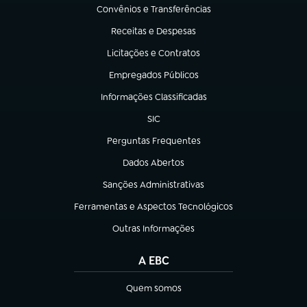
Convênios e Transferências
(abre em nova aba)
Receitas e Despesas
(abre em nova aba)
Licitações e Contratos
(abre em nova aba)
Empregados Públicos
(abre em nova aba)
Informações Classificadas
(abre em nova aba)
SIC
(abre em nova aba)
Perguntas Frequentes
(abre em nova aba)
Dados Abertos
(abre em nova aba)
Sanções Administrativas
(abre em nova aba)
Ferramentas e Aspectos Tecnológicos
(abre em nova aba)
Outras Informações
(abre em nova aba)
A EBC
Quem somos
(abre em nova aba)