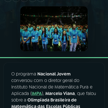
03
PROGRAMAÇÃO
04
PROGRAMAS
05
PODCASTS
06
VIDEOCASTS
O programa
Nacional Jovem
07
ÚLTIMAS
conversou com o diretor geral do
Instituto Nacional de Matemática Pura e
08
FESTIVAL DE MÚSICA
Aplicada (
IMPA
),
Marcelo Viana
, que falou
sobre a
Olimpíada Brasileira de
Matemática das Escolas Públicas
ACOMPANHE A RÁDIO NACIONAL