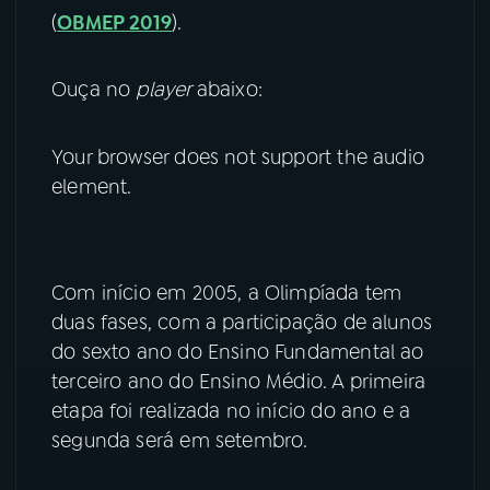
(
OBMEP 2019
).
YouTube
Facebook
Ouça no
player
abaixo:
Instagram
X
TikTok
Your browser does not support the audio
element.
Com início em 2005, a Olimpíada tem
duas fases, com a participação de alunos
do sexto ano do Ensino Fundamental ao
terceiro ano do Ensino Médio. A primeira
etapa foi realizada no início do ano e a
segunda será em setembro.