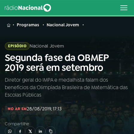
MENU
Programas
Nacional Jovem
Nacional Jovem
EPISÓDIO
Segunda fase da OBMEP
Buscar
na
2019 será em setembro
Rádio
Buscar
Nacional
Diretor geral do IMPA e medalhista falam dos
benefícios da Olimpíada Brasileira de Matemática das
AO VIVO
Escolas Públicas
28/08/2019, 17:13
01
INÍCIO
NO AR EM
Compartilhe
02
A RÁDIO