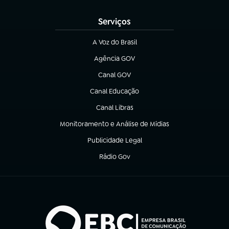
(abre em nova aba)
Serviços
A Voz do Brasil
(abre em nova aba)
Agência GOV
(abre em nova aba)
Canal GOV
(abre em nova aba)
Canal Educação
(abre em nova aba)
Canal Libras
(abre em nova aba)
Monitoramento e Análise de Mídias
(abre em nova aba)
Publicidade Legal
(abre em nova aba)
Rádio Gov
(abre em nova aba)