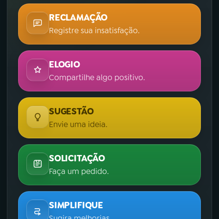
RECLAMAÇÃO
Registre sua insatisfação.
ELOGIO
Compartilhe algo positivo.
SUGESTÃO
Envie uma ideia.
SOLICITAÇÃO
Faça um pedido.
SIMPLIFIQUE
Sugira melhorias.