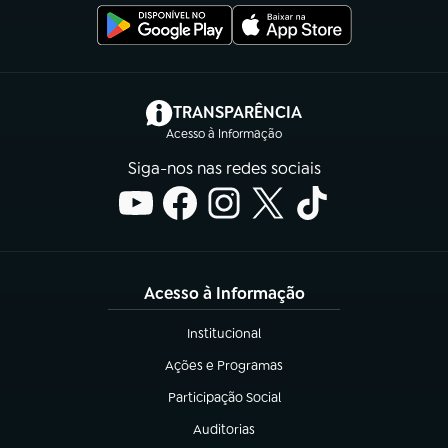
(abre em nova aba)
TRANSPARÊNCIA
Acesso à Informação
Siga-nos nas redes sociais
Acesso à Informação
Institucional
(abre em nova aba)
Ações e Programas
(abre em nova aba)
Participação Social
(abre em nova aba)
Auditorias
(abre em nova aba)