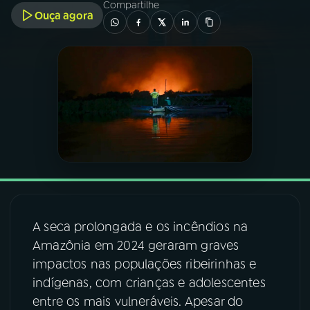
Compartilhe
Ouça agora
03
PROGRAMAÇÃO
04
PROGRAMAS
05
PODCASTS
06
VIDEOCASTS
07
ÚLTIMAS
A seca prolongada e os incêndios na
Amazônia em 2024 geraram graves
08
FESTIVAL DE MÚSICA
impactos nas populações ribeirinhas e
indígenas, com crianças e adolescentes
entre os mais vulneráveis. Apesar do
ACOMPANHE A RÁDIO NACIONAL