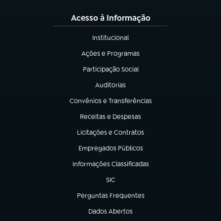
Acesso à Informação
Institucional
(abre em nova aba)
Ações e Programas
(abre em nova aba)
Participação Social
(abre em nova aba)
Auditorias
(abre em nova aba)
Convênios e Transferências
(abre em nova aba)
Receitas e Despesas
(abre em nova aba)
Licitações e Contratos
(abre em nova aba)
Empregados Públicos
(abre em nova aba)
Informações Classificadas
(abre em nova aba)
SIC
(abre em nova aba)
Perguntas Frequentes
(abre em nova aba)
Dados Abertos
(abre em nova aba)