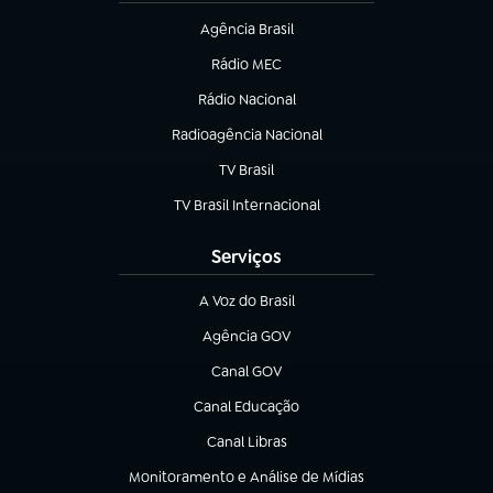
Agência Brasil
(abre em nova aba)
Rádio MEC
(abre em nova aba)
Rádio Nacional
Radioagência Nacional
(abre em nova aba)
TV Brasil
(abre em nova aba)
TV Brasil Internacional
(abre em nova aba)
Serviços
A Voz do Brasil
(abre em nova aba)
Agência GOV
(abre em nova aba)
Canal GOV
(abre em nova aba)
Canal Educação
(abre em nova aba)
Canal Libras
(abre em nova aba)
Monitoramento e Análise de Mídias
(abre em nova aba)