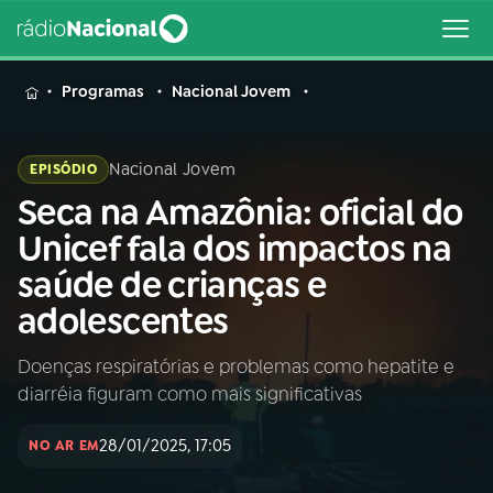
MENU
Programas
Nacional Jovem
Nacional Jovem
EPISÓDIO
Seca na Amazônia: oficial do
Buscar
na
Unicef fala dos impactos na
Rádio
Buscar
saúde de crianças e
Nacional
adolescentes
AO VIVO
Doenças respiratórias e problemas como hepatite e
diarréia figuram como mais significativas
01
INÍCIO
28/01/2025, 17:05
NO AR EM
02
A RÁDIO