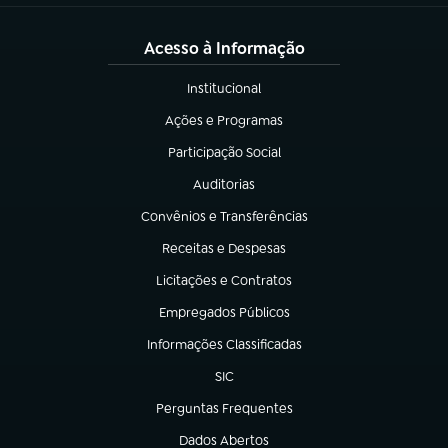
Acesso à Informação
Institucional
(abre em nova aba)
Ações e Programas
(abre em nova aba)
Participação Social
(abre em nova aba)
Auditorias
(abre em nova aba)
Convênios e Transferências
(abre em nova aba)
Receitas e Despesas
(abre em nova aba)
Licitações e Contratos
(abre em nova aba)
Empregados Públicos
(abre em nova aba)
Informações Classificadas
(abre em nova aba)
SIC
(abre em nova aba)
Perguntas Frequentes
(abre em nova aba)
Dados Abertos
(abre em nova aba)