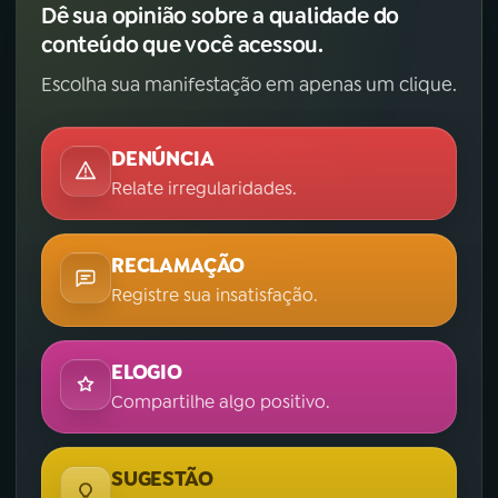
Dê sua opinião sobre a qualidade do
conteúdo que você acessou.
YouTube
Facebook
Escolha sua manifestação em apenas um clique.
Instagram
X
TikTok
DENÚNCIA
Relate irregularidades.
RECLAMAÇÃO
Registre sua insatisfação.
ELOGIO
Compartilhe algo positivo.
SUGESTÃO