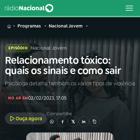
MENU
Programas
Nacional Jovem
Nacional Jovem
EPISÓDIO
Relacionamento tóxico:
Buscar
na
quais os sinais e como sair
Rádio
Buscar
Nacional
Psicóloga detalha também os vários tipos de violência
AO VIVO
02/02/2023, 17:05
NO AR EM
01
INÍCIO
Compartilhe
Ouça agora
02
A RÁDIO