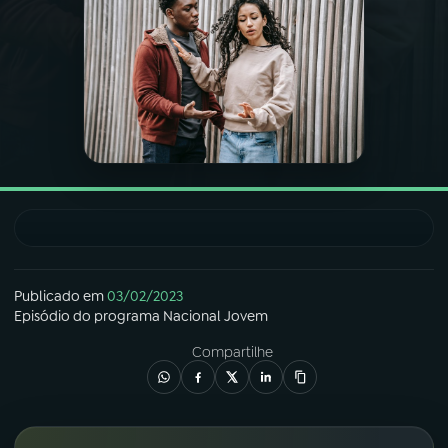
03
PROGRAMAÇÃO
04
PROGRAMAS
05
PODCASTS
06
VIDEOCASTS
Publicado em
03/02/2023
07
ÚLTIMAS
Episódio
do programa
Nacional Jovem
Compartilhe
08
FESTIVAL DE MÚSICA
ACOMPANHE A RÁDIO NACIONAL