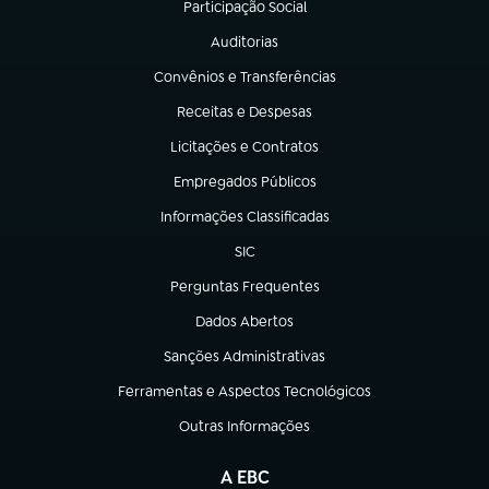
Participação Social
(abre em nova aba)
Auditorias
(abre em nova aba)
Convênios e Transferências
(abre em nova aba)
Receitas e Despesas
(abre em nova aba)
Licitações e Contratos
(abre em nova aba)
Empregados Públicos
(abre em nova aba)
Informações Classificadas
(abre em nova aba)
SIC
(abre em nova aba)
Perguntas Frequentes
(abre em nova aba)
Dados Abertos
(abre em nova aba)
Sanções Administrativas
(abre em nova aba)
Ferramentas e Aspectos Tecnológicos
(abre em nova aba)
Outras Informações
(abre em nova aba)
A EBC