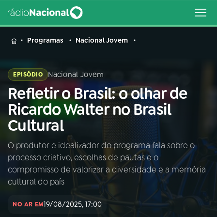
MENU
Programas
Nacional Jovem
Nacional Jovem
EPISÓDIO
Refletir o Brasil: o olhar de
Buscar
na
Ricardo Walter no Brasil
Rádio
Buscar
Cultural
Nacional
O produtor e idealizador do programa fala sobre o
AO VIVO
processo criativo, escolhas de pautas e o
compromisso de valorizar a diversidade e a memória
01
INÍCIO
cultural do país
19/08/2025, 17:00
NO AR EM
02
A RÁDIO