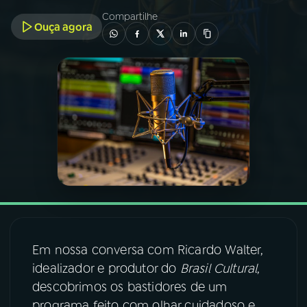
Compartilhe
Ouça agora
03
PROGRAMAÇÃO
04
PROGRAMAS
05
PODCASTS
06
VIDEOCASTS
07
ÚLTIMAS
Em nossa conversa com Ricardo Walter,
08
FESTIVAL DE MÚSICA
idealizador e produtor do
Brasil Cultural
,
descobrimos os bastidores de um
ACOMPANHE A RÁDIO NACIONAL
programa feito com olhar cuidadoso e