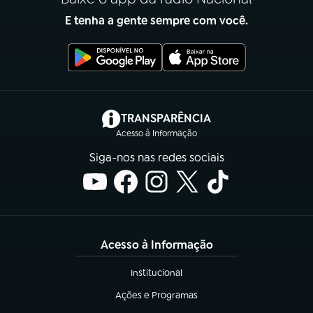
E tenha a gente sempre com você.
(abre em nova aba)
TRANSPARÊNCIA
Acesso à Informação
Siga-nos nas redes sociais
Acesso à Informação
Institucional
(abre em nova aba)
Ações e Programas
(abre em nova aba)