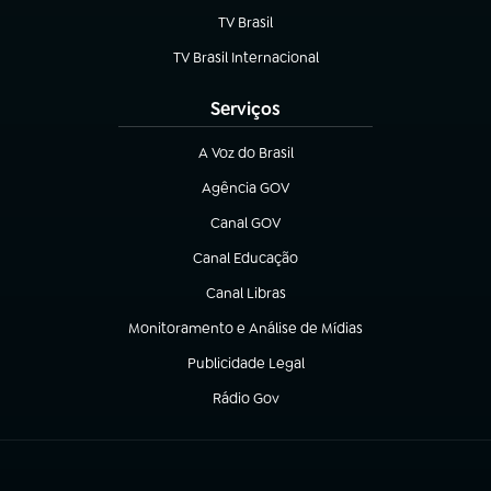
TV Brasil
(abre em nova aba)
TV Brasil Internacional
(abre em nova aba)
Serviços
A Voz do Brasil
(abre em nova aba)
Agência GOV
(abre em nova aba)
Canal GOV
(abre em nova aba)
Canal Educação
(abre em nova aba)
Canal Libras
(abre em nova aba)
Monitoramento e Análise de Mídias
(abre em nova aba)
Publicidade Legal
(abre em nova aba)
Rádio Gov
(abre em nova aba)