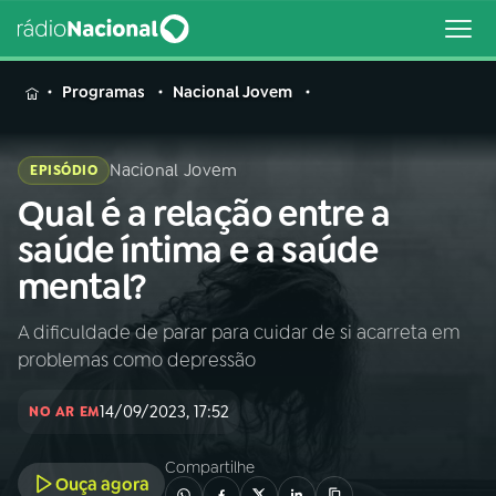
MENU
Programas
Nacional Jovem
Nacional Jovem
EPISÓDIO
Qual é a relação entre a
Buscar
na
saúde íntima e a saúde
Rádio
Buscar
mental?
Nacional
A dificuldade de parar para cuidar de si acarreta em
AO VIVO
problemas como depressão
01
INÍCIO
14/09/2023, 17:52
NO AR EM
Compartilhe
02
A RÁDIO
Ouça agora