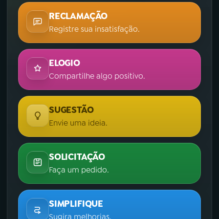
RECLAMAÇÃO
Registre sua insatisfação.
ELOGIO
Compartilhe algo positivo.
SUGESTÃO
Envie uma ideia.
SOLICITAÇÃO
Faça um pedido.
SIMPLIFIQUE
Sugira melhorias.