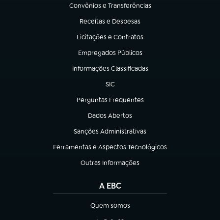
Convênios e Transferências
(abre em nova aba)
Receitas e Despesas
(abre em nova aba)
Licitações e Contratos
(abre em nova aba)
Empregados Públicos
(abre em nova aba)
Informações Classificadas
(abre em nova aba)
SIC
(abre em nova aba)
Perguntas Frequentes
(abre em nova aba)
Dados Abertos
(abre em nova aba)
Sanções Administrativas
(abre em nova aba)
Ferramentas e Aspectos Tecnológicos
(abre em nova aba)
Outras Informações
(abre em nova aba)
A EBC
Quem somos
(abre em nova aba)