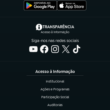
(abre em nova aba)
TRANSPARÊNCIA
Acesso à Informação
Siga-nos nas redes sociais
Acesso à Informação
Institucional
(abre em nova aba)
Ações e Programas
(abre em nova aba)
Participação Social
(abre em nova aba)
Auditorias
(abre em nova aba)