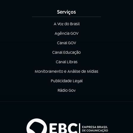
Serviços
A Voz do Brasil
(abre em nova aba)
Agência GOV
(abre em nova aba)
Canal GOV
(abre em nova aba)
Canal Educação
(abre em nova aba)
Canal Libras
(abre em nova aba)
Monitoramento e Análise de Mídias
(abre em nova aba)
Publicidade Legal
(abre em nova aba)
Rádio Gov
(abre em nova aba)