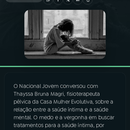
03
PROGRAMAÇÃO
04
PROGRAMAS
05
PODCASTS
06
VIDEOCASTS
O Nacional Jovem conversou com
07
ÚLTIMAS
Thayssa Bruna Magri, fisioterapeuta
pélvica da Casa Mulher Evolutiva, sobre a
relação entre a saúde íntima e a saúde
08
FESTIVAL DE MÚSICA
mental. O medo e a vergonha em buscar
tratamentos para a saúde íntima, por
ACOMPANHE A RÁDIO NACIONAL