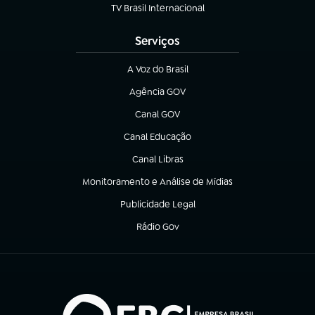
TV Brasil Internacional
(abre em nova aba)
Serviços
A Voz do Brasil
(abre em nova aba)
Agência GOV
(abre em nova aba)
Canal GOV
(abre em nova aba)
Canal Educação
(abre em nova aba)
Canal Libras
(abre em nova aba)
Monitoramento e Análise de Mídias
(abre em nova aba)
Publicidade Legal
(abre em nova aba)
Rádio Gov
(abre em nova aba)