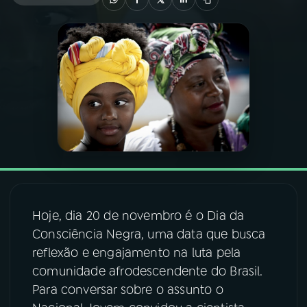
03
PROGRAMAÇÃO
04
PROGRAMAS
05
PODCASTS
06
VIDEOCASTS
07
ÚLTIMAS
Hoje, dia 20 de novembro é o Dia da
Consciência Negra, uma data que busca
reflexão e engajamento na luta pela
08
FESTIVAL DE MÚSICA
comunidade afrodescendente do Brasil.
Para conversar sobre o assunto o
ACOMPANHE A RÁDIO NACIONAL