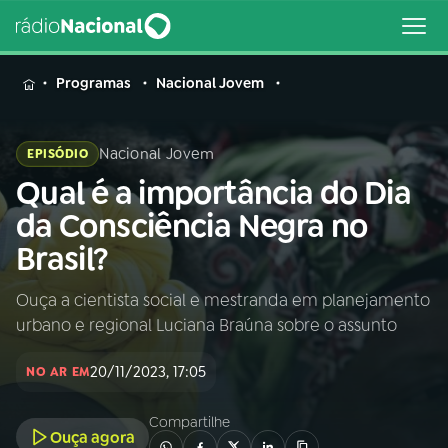
MENU
Programas
Nacional Jovem
Nacional Jovem
EPISÓDIO
Qual é a importância do Dia
Buscar
na
da Consciência Negra no
Rádio
Buscar
Brasil?
Nacional
Ouça a cientista social e mestranda em planejamento
AO VIVO
urbano e regional Luciana Braúna sobre o assunto
01
INÍCIO
20/11/2023, 17:05
NO AR EM
Compartilhe
02
A RÁDIO
Ouça agora