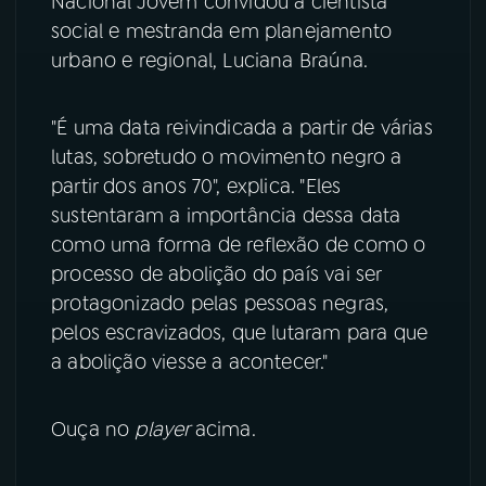
Nacional Jovem convidou a cientista
social e mestranda em planejamento
YouTube
Facebook
urbano e regional, Luciana Braúna.
Instagram
X
"É uma data reivindicada a partir de várias
TikTok
lutas, sobretudo o movimento negro a
partir dos anos 70", explica. "Eles
sustentaram a importância dessa data
como uma forma de reflexão de como o
processo de abolição do país vai ser
protagonizado pelas pessoas negras,
pelos escravizados, que lutaram para que
a abolição viesse a acontecer."
Ouça no
player
acima.