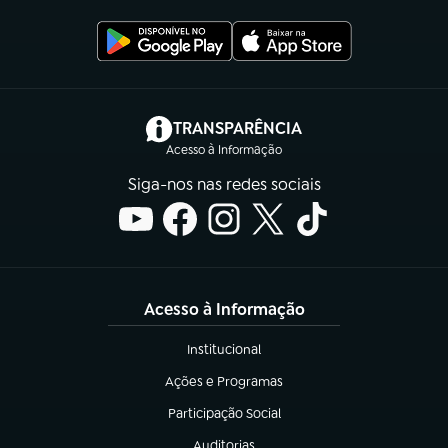
(abre em nova aba)
TRANSPARÊNCIA
Acesso à Informação
Siga-nos nas redes sociais
Acesso à Informação
Institucional
(abre em nova aba)
Ações e Programas
(abre em nova aba)
Participação Social
(abre em nova aba)
Auditorias