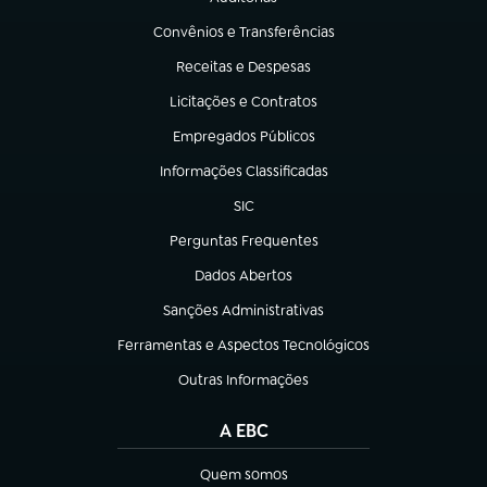
(abre em nova aba)
Convênios e Transferências
(abre em nova aba)
Receitas e Despesas
(abre em nova aba)
Licitações e Contratos
(abre em nova aba)
Empregados Públicos
(abre em nova aba)
Informações Classificadas
(abre em nova aba)
SIC
(abre em nova aba)
Perguntas Frequentes
(abre em nova aba)
Dados Abertos
(abre em nova aba)
Sanções Administrativas
(abre em nova aba)
Ferramentas e Aspectos Tecnológicos
(abre em nova aba)
Outras Informações
(abre em nova aba)
A EBC
Quem somos
(abre em nova aba)