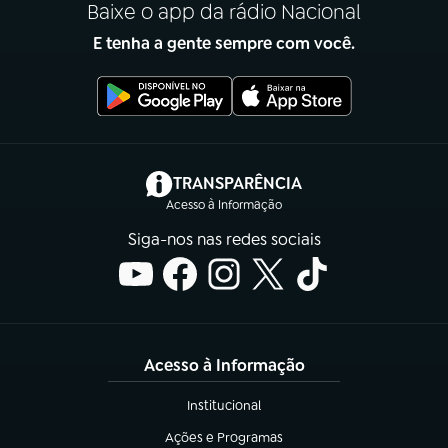
Baixe o app da rádio Nacional
E tenha a gente sempre com você.
(abre em nova aba)
TRANSPARÊNCIA
Acesso à Informação
Siga-nos nas redes sociais
Acesso à Informação
Institucional
(abre em nova aba)
Ações e Programas
(abre em nova aba)