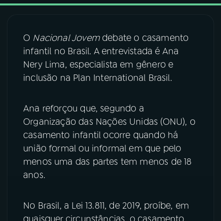
03
PROGRAMAÇÃO
O
Nacional Jovem
debate o casamento
infantil no Brasil. A entrevistada é Ana
04
PROGRAMAS
Nery Lima, especialista em gênero e
inclusão na Plan International Brasil.
05
PODCASTS
Ana reforçou que, segundo a
Organização das Nações Unidas (ONU), o
06
VIDEOCASTS
casamento infantil ocorre quando há
união formal ou informal em que pelo
07
ÚLTIMAS
menos uma das partes tem menos de 18
anos.
08
FESTIVAL DE MÚSICA
No Brasil, a Lei 13.811, de 2019, proíbe, em
quaisquer circunstâncias, o casamento
ACOMPANHE A RÁDIO NACIONAL