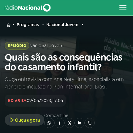
MENU
Programas
Nacional Jovem
Nacional Jovem
EPISÓDIO
Quais são as consequências
Buscar
na
do casamento infantil?
Rádio
Buscar
Nacional
Ouça entrevista com Ana Nery Lima, especialista em
gênero e inclusão na Plan International Brasil
AO VIVO
09/05/2023, 17:05
NO AR EM
01
INÍCIO
Compartilhe
Ouça agora
02
A RÁDIO