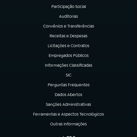
Participação Social
(abre em nova aba)
Auditorias
(abre em nova aba)
Convênios e Transferências
(abre em nova aba)
Receitas e Despesas
(abre em nova aba)
Licitações e Contratos
(abre em nova aba)
Empregados Públicos
(abre em nova aba)
Informações Classificadas
(abre em nova aba)
SIC
(abre em nova aba)
Perguntas Frequentes
(abre em nova aba)
Dados Abertos
(abre em nova aba)
Sanções Administrativas
(abre em nova aba)
Ferramentas e Aspectos Tecnológicos
(abre em nova aba)
Outras Informações
(abre em nova aba)