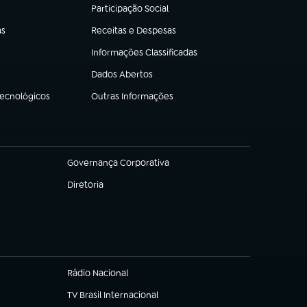
Participação Social
(abre em nova aba)
as
Receitas e Despesas
(abre em nova aba)
Informações Classificadas
(abre em nova aba)
Dados Abertos
(abre em nova aba)
Tecnológicos
Outras Informações
(abre em nova aba)
Governança Corporativa
(abre em nova aba)
Diretoria
(abre em nova aba)
Rádio Nacional
TV Brasil Internacional
(abre em nova aba)