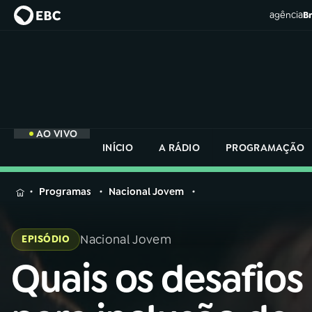
agência
Br
AO VIVO
INÍCIO
A RÁDIO
PROGRAMAÇÃO
MENU
Programas
Nacional Jovem
Buscar
na
Nacional Jovem
EPISÓDIO
Rádio
Buscar
Nacional
Quais os desafios
Buscar
na
Rádio
AO VIVO