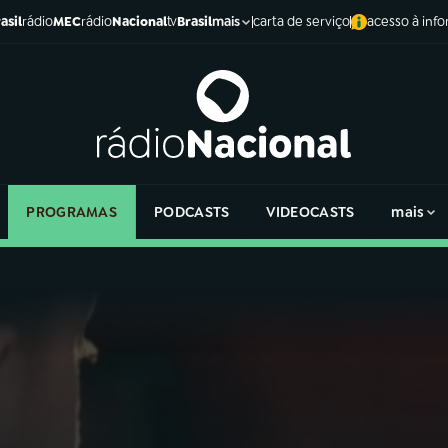
asil
rádio
MEC
rádio
Nacional
tv
Brasil
carta de serviço
acesso à inf
mais
PROGRAMAS
PODCASTS
VIDEOCASTS
mais