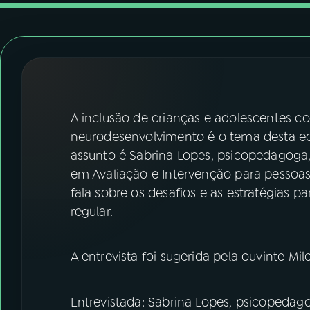
07
ÚLTIMAS
08
FESTIVAL DE MÚSICA
ACOMPANHE A RÁDIO NACIONAL
A inclusão de crianças e adolescentes co
YouTube
Facebook
neurodesenvolvimento é o tema desta e
assunto é Sabrina Lopes, psicopedagoga,
Instagram
X
em Avaliação e Intervenção para pessoas 
fala sobre os desafios e as estratégias p
TikTok
regular.
A entrevista foi sugerida pela ouvinte M
Entrevistada: Sabrina Lopes, psicopedag