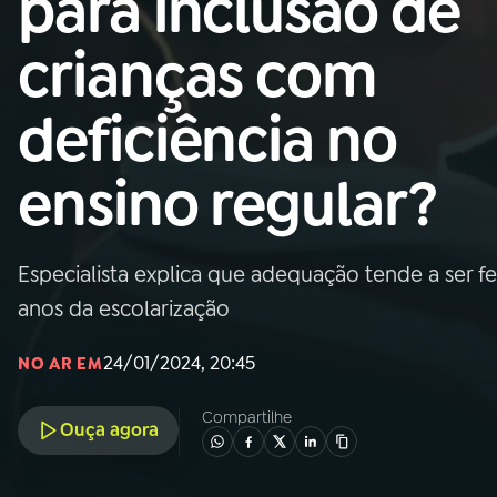
para inclusão de
Nacional
crianças com
01
INÍCIO
deficiência no
02
A RÁDIO
ensino regular?
03
PROGRAMAÇÃO
Especialista explica que adequação tende a ser fe
04
PROGRAMAS
anos da escolarização
05
PODCASTS
24/01/2024, 20:45
NO AR EM
Compartilhe
Ouça agora
06
VIDEOCASTS