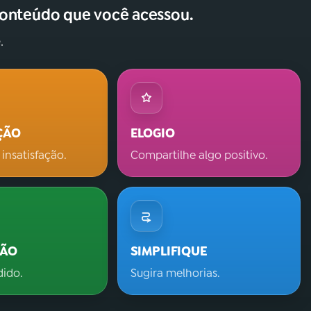
conteúdo que você acessou.
.
ÇÃO
ELOGIO
 insatisfação.
Compartilhe algo positivo.
ÇÃO
SIMPLIFIQUE
dido.
Sugira melhorias.