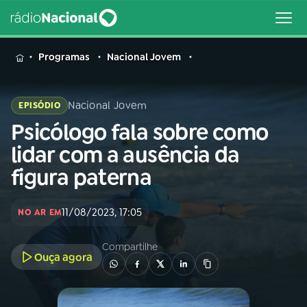
MENU
Programas
Nacional Jovem
Nacional Jovem
EPISÓDIO
Psicólogo fala sobre como
Buscar
na
lidar com a ausência da
Rádio
Buscar
figura paterna
Nacional
AO VIVO
11/08/2023, 17:05
NO AR EM
Compartilhe
01
INÍCIO
Ouça agora
02
A RÁDIO