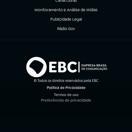
Canal Libras
(abre em nova aba)
Monitoramento e Análise de Mídias
(abre em nova aba)
Publicidade Legal
(abre em nova aba)
Rádio Gov
(abre em nova aba)
© Todos os direitos reservados pela EBC
Política de Privacidade
(abre em nova aba)
Termos de uso
(abre em nova aba)
Preferências de privacidade