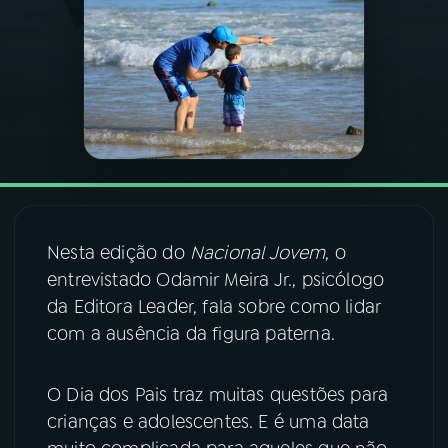
03
PROGRAMAÇÃO
04
PROGRAMAS
05
PODCASTS
06
VIDEOCASTS
Nesta edição do
Nacional Jovem
, o
entrevistado Odamir Meira Jr., psicólogo
da Editora Leader, fala sobre como lidar
07
ÚLTIMAS
com a ausência da figura paterna.
08
FESTIVAL DE MÚSICA
O Dia dos Pais traz muitas questões para
crianças e adolescentes. E é uma data
ACOMPANHE A RÁDIO NACIONAL