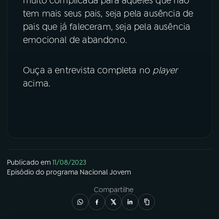
muito complicada para aqueles que não
tem mais seus pais, seja pela ausência de
YouTube
Facebook
pais que já faleceram, seja pela ausência
emocional de abandono.
Instagram
X
TikTok
Ouça a entrevista completa no
player
acima.
Publicado em
11/08/2023
Episódio
do programa
Nacional Jovem
Compartilhe