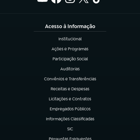
Acesso à Informação
Institucional
(abre em nova aba)
Ações e Programas
(abre em nova aba)
Participação Social
(abre em nova aba)
Auditorias
(abre em nova aba)
Convênios e Transferências
(abre em nova aba)
Receitas e Despesas
(abre em nova aba)
Licitações e Contratos
(abre em nova aba)
Empregados Públicos
(abre em nova aba)
Informações Classificadas
(abre em nova aba)
SIC
(abre em nova aba)
Perguntas Frequentes