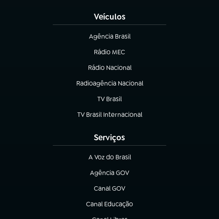
Veículos
Agência Brasil
(abre em nova aba)
Rádio MEC
(abre em nova aba)
Rádio Nacional
Radioagência Nacional
(abre em nova aba)
TV Brasil
(abre em nova aba)
TV Brasil Internacional
(abre em nova aba)
Serviços
A Voz do Brasil
(abre em nova aba)
Agência GOV
(abre em nova aba)
Canal GOV
(abre em nova aba)
Canal Educação
(abre em nova aba)