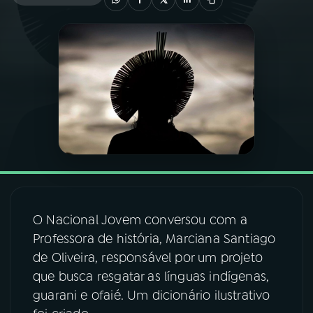
03
PROGRAMAÇÃO
04
PROGRAMAS
05
PODCASTS
06
VIDEOCASTS
O Nacional Jovem conversou com a
07
ÚLTIMAS
Professora de história, Marciana Santiago
de Oliveira, responsável por um projeto
08
FESTIVAL DE MÚSICA
que busca resgatar as línguas indígenas,
guarani e ofaié. Um dicionário ilustrativo
ACOMPANHE A RÁDIO NACIONAL