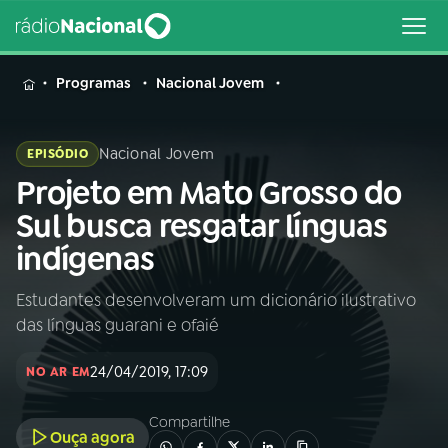
MENU
Programas
Nacional Jovem
Nacional Jovem
EPISÓDIO
Projeto em Mato Grosso do
Buscar
na
Sul busca resgatar línguas
Rádio
Buscar
indígenas
Nacional
Estudantes desenvolveram um dicionário ilustrativo
AO VIVO
das línguas guarani e ofaié
01
INÍCIO
24/04/2019, 17:09
NO AR EM
Compartilhe
02
A RÁDIO
Ouça agora