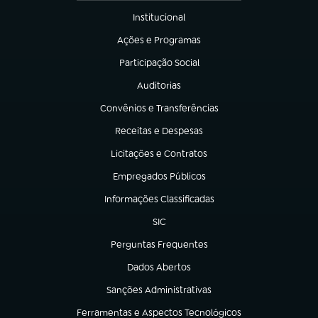
Institucional
(abre em nova aba)
Ações e Programas
(abre em nova aba)
Participação Social
(abre em nova aba)
Auditorias
(abre em nova aba)
Convênios e Transferências
(abre em nova aba)
Receitas e Despesas
(abre em nova aba)
Licitações e Contratos
(abre em nova aba)
Empregados Públicos
(abre em nova aba)
Informações Classificadas
(abre em nova aba)
SIC
(abre em nova aba)
Perguntas Frequentes
(abre em nova aba)
Dados Abertos
(abre em nova aba)
Sanções Administrativas
(abre em nova aba)
Ferramentas e Aspectos Tecnológicos
(abre em nova aba)