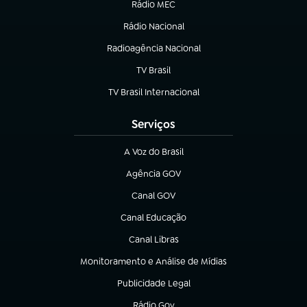
Rádio MEC
(abre em nova aba)
Rádio Nacional
Radioagência Nacional
(abre em nova aba)
TV Brasil
(abre em nova aba)
TV Brasil Internacional
(abre em nova aba)
Serviços
A Voz do Brasil
(abre em nova aba)
Agência GOV
(abre em nova aba)
Canal GOV
(abre em nova aba)
Canal Educação
(abre em nova aba)
Canal Libras
(abre em nova aba)
Monitoramento e Análise de Mídias
(abre em nova aba)
Publicidade Legal
(abre em nova aba)
Rádio Gov