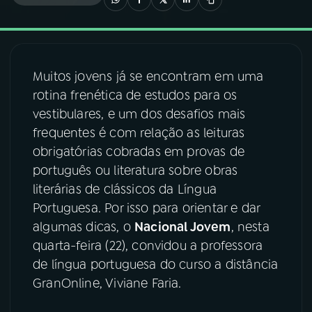
03
PROGRAMAÇÃO
Muitos jovens já se encontram em uma
04
PROGRAMAS
rotina frenética de estudos para os
vestibulares, e um dos desafios mais
05
PODCASTS
frequentes é com relação as leituras
obrigatórias cobradas em provas de
português ou literatura sobre obras
06
VIDEOCASTS
literárias de clássicos da Língua
Portuguesa. Por isso para orientar e dar
07
ÚLTIMAS
algumas dicas, o
Nacional Jovem
, nesta
quarta-feira (22), convidou a professora
de língua portuguesa do curso a distância
08
FESTIVAL DE MÚSICA
GranOnline, Viviane Faria.
ACOMPANHE A RÁDIO NACIONAL