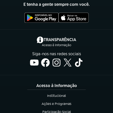
E tenha a gente sempre com você.
(abre em nova aba)
TRANSPARÊNCIA
Acesso à Informação
Siga-nos nas redes sociais
Acesso à Informação
Institucional
(abre em nova aba)
Ações e Programas
(abre em nova aba)
Participação Social