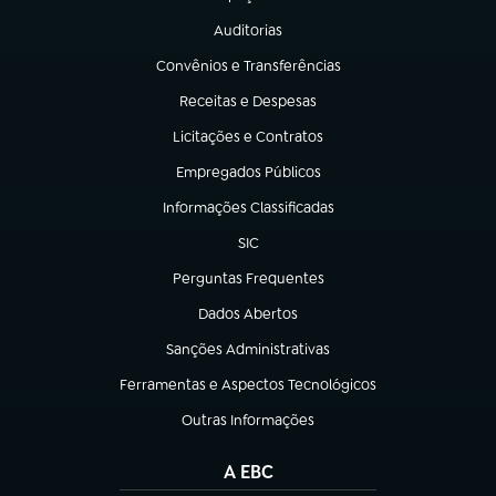
(abre em nova aba)
Auditorias
(abre em nova aba)
Convênios e Transferências
(abre em nova aba)
Receitas e Despesas
(abre em nova aba)
Licitações e Contratos
(abre em nova aba)
Empregados Públicos
(abre em nova aba)
Informações Classificadas
(abre em nova aba)
SIC
(abre em nova aba)
Perguntas Frequentes
(abre em nova aba)
Dados Abertos
(abre em nova aba)
Sanções Administrativas
(abre em nova aba)
Ferramentas e Aspectos Tecnológicos
(abre em nova aba)
Outras Informações
(abre em nova aba)
A EBC