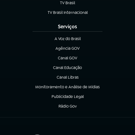
TV Brasil
(abre em nova aba)
TV Brasil Internacional
(abre em nova aba)
Serviços
A Voz do Brasil
(abre em nova aba)
Agência GOV
(abre em nova aba)
Canal GOV
(abre em nova aba)
Canal Educação
(abre em nova aba)
Canal Libras
(abre em nova aba)
Monitoramento e Análise de Mídias
(abre em nova aba)
Publicidade Legal
(abre em nova aba)
Rádio Gov
(abre em nova aba)