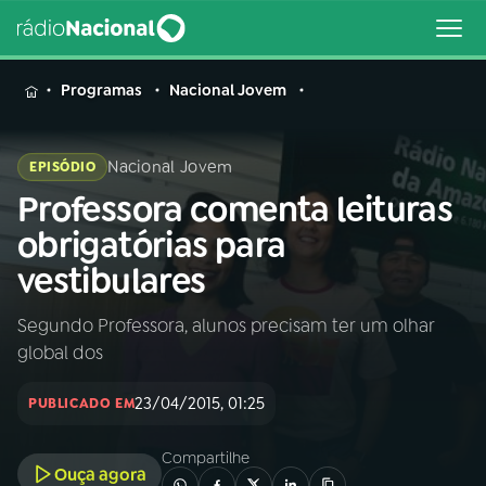
MENU
Programas
Nacional Jovem
Nacional Jovem
EPISÓDIO
Professora comenta leituras
Buscar
na
obrigatórias para
Rádio
Buscar
vestibulares
Nacional
Segundo Professora, alunos precisam ter um olhar
AO VIVO
global dos
01
INÍCIO
23/04/2015, 01:25
PUBLICADO EM
Compartilhe
02
A RÁDIO
Ouça agora