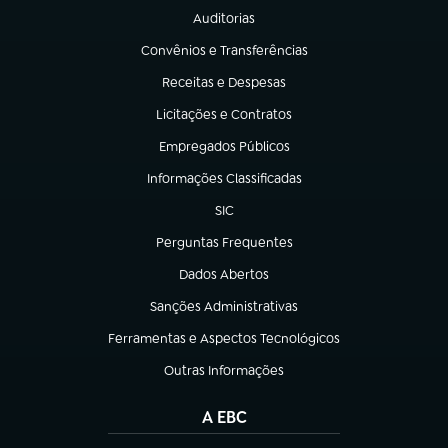
Auditorias
(abre em nova aba)
Convênios e Transferências
(abre em nova aba)
Receitas e Despesas
(abre em nova aba)
Licitações e Contratos
(abre em nova aba)
Empregados Públicos
(abre em nova aba)
Informações Classificadas
(abre em nova aba)
SIC
(abre em nova aba)
Perguntas Frequentes
(abre em nova aba)
Dados Abertos
(abre em nova aba)
Sanções Administrativas
(abre em nova aba)
Ferramentas e Aspectos Tecnológicos
(abre em nova aba)
Outras Informações
(abre em nova aba)
A EBC