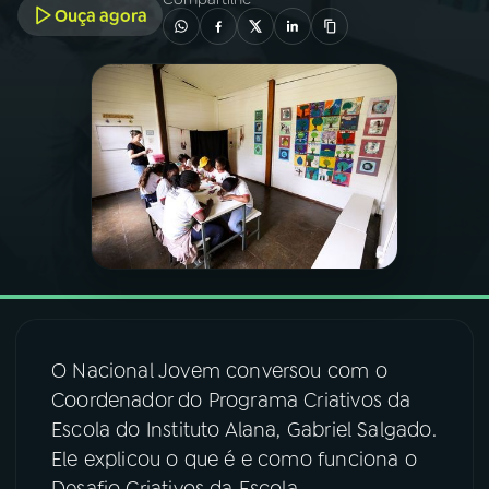
Ouça agora
03
PROGRAMAÇÃO
04
PROGRAMAS
05
PODCASTS
06
VIDEOCASTS
07
ÚLTIMAS
O Nacional Jovem conversou com o
Coordenador do Programa Criativos da
08
FESTIVAL DE MÚSICA
Escola do Instituto Alana, Gabriel Salgado.
Ele explicou o que é e como funciona o
ACOMPANHE A RÁDIO NACIONAL
Desafio Criativos da Escola.