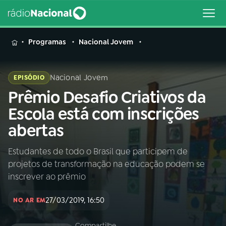
MENU
Programas
Nacional Jovem
Nacional Jovem
EPISÓDIO
Prêmio Desafio Criativos da
Buscar
na
Escola está com inscrições
Rádio
Buscar
abertas
Nacional
Estudantes de todo o Brasil que participem de
AO VIVO
projetos de transformação na educação podem se
inscrever ao prêmio
01
INÍCIO
27/03/2019, 16:50
NO AR EM
02
A RÁDIO
Compartilhe