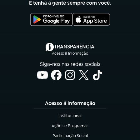
E tenha a gente sempre com você.
(abre em nova aba)
TRANSPARÊNCIA
Acesso à Informação
Siga-nos nas redes sociais
Acesso à Informação
Institucional
(abre em nova aba)
Ações e Programas
(abre em nova aba)
Participação Social
(abre em nova aba)