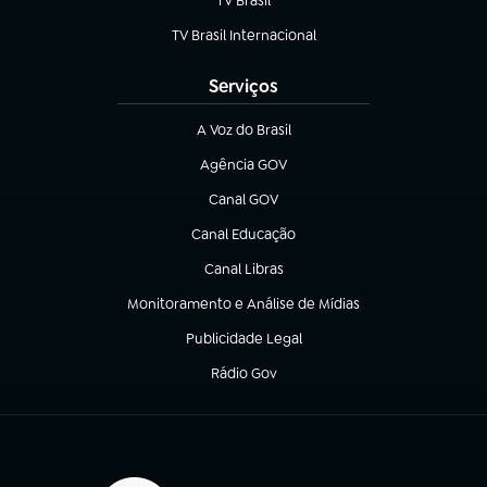
TV Brasil
(abre em nova aba)
TV Brasil Internacional
(abre em nova aba)
Serviços
A Voz do Brasil
(abre em nova aba)
Agência GOV
(abre em nova aba)
Canal GOV
(abre em nova aba)
Canal Educação
(abre em nova aba)
Canal Libras
(abre em nova aba)
Monitoramento e Análise de Mídias
(abre em nova aba)
Publicidade Legal
(abre em nova aba)
Rádio Gov
(abre em nova aba)