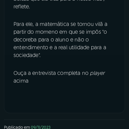
reflete.
YouTube
Facebook
Para ele, a matemática se tornou vilã a
Instagram
X
partir do momeno em que se impôs "o
decoreba para o aluno e não o
TikTok
entendimento e a real utilidade para a
sociedade".
Ouça a entrevista completa no
player
acima
Publicado em
09/11/2023