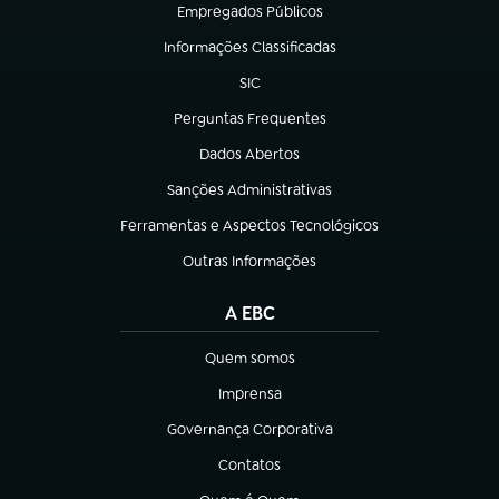
Empregados Públicos
(abre em nova aba)
Informações Classificadas
(abre em nova aba)
SIC
(abre em nova aba)
Perguntas Frequentes
(abre em nova aba)
Dados Abertos
(abre em nova aba)
Sanções Administrativas
(abre em nova aba)
Ferramentas e Aspectos Tecnológicos
(abre em nova aba)
Outras Informações
(abre em nova aba)
A EBC
Quem somos
(abre em nova aba)
Imprensa
(abre em nova aba)
Governança Corporativa
(abre em nova aba)
Contatos
(abre em nova aba)