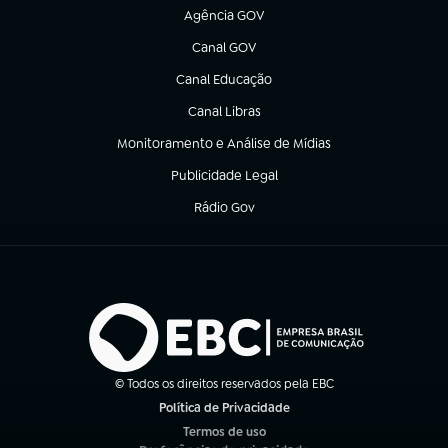
Agência GOV
(abre em nova aba)
Canal GOV
(abre em nova aba)
Canal Educação
(abre em nova aba)
Canal Libras
(abre em nova aba)
Monitoramento e Análise de Mídias
(abre em nova aba)
Publicidade Legal
(abre em nova aba)
Rádio Gov
(abre em nova aba)
© Todos os direitos reservados pela EBC
Política de Privacidade
(abre em nova aba)
Termos de uso
(abre em nova aba)