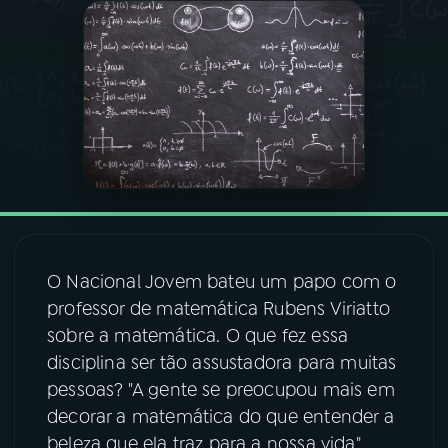
03
PROGRAMAÇÃO
04
PROGRAMAS
05
PODCASTS
06
VIDEOCASTS
O Nacional Jovem bateu um papo com o
professor de matemática Rubens Viriatto
07
ÚLTIMAS
sobre a matemática. O que fez essa
disciplina ser tão assustadora para muitas
08
FESTIVAL DE MÚSICA
pessoas? "A gente se preocupou mais em
decorar a matemática do que entender a
beleza que ela traz para a nossa vida",
ACOMPANHE A RÁDIO NACIONAL