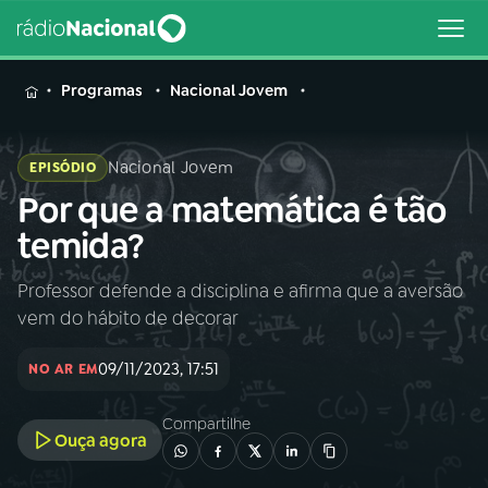
MENU
Programas
Nacional Jovem
Nacional Jovem
EPISÓDIO
Por que a matemática é tão
Buscar
na
temida?
Rádio
Buscar
Nacional
Professor defende a disciplina e afirma que a aversão
vem do hábito de decorar
AO VIVO
09/11/2023, 17:51
NO AR EM
01
INÍCIO
Compartilhe
Ouça agora
02
A RÁDIO