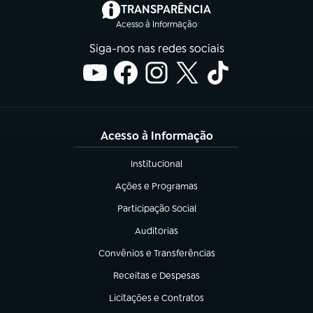
(abre em nova aba)
TRANSPARÊNCIA
Acesso à Informação
Siga-nos nas redes sociais
Acesso à Informação
Institucional
(abre em nova aba)
Ações e Programas
(abre em nova aba)
Participação Social
(abre em nova aba)
Auditorias
(abre em nova aba)
Convênios e Transferências
(abre em nova aba)
Receitas e Despesas
(abre em nova aba)
Licitações e Contratos
(abre em nova aba)