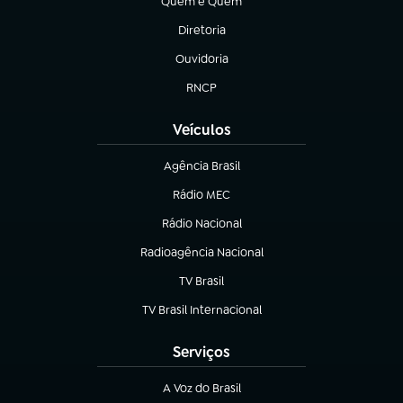
Quem é Quem
(abre em nova aba)
Diretoria
(abre em nova aba)
Ouvidoria
(abre em nova aba)
RNCP
(abre em nova aba)
Veículos
Agência Brasil
(abre em nova aba)
Rádio MEC
(abre em nova aba)
Rádio Nacional
Radioagência Nacional
(abre em nova aba)
TV Brasil
(abre em nova aba)
TV Brasil Internacional
(abre em nova aba)
Serviços
A Voz do Brasil
(abre em nova aba)