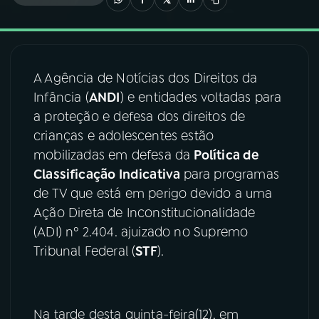
03
PROGRAMAÇÃO
A Agência de Notícias dos Direitos da
04
PROGRAMAS
Infância (
ANDI
) e entidades voltadas para
a proteção e defesa dos direitos de
05
PODCASTS
crianças e adolescentes estão
mobilizadas em defesa da
Política de
Classificação Indicativa
para programas
06
VIDEOCASTS
de TV que está em perigo devido a uma
Ação Direta de Inconstitucionalidade
07
ÚLTIMAS
(ADI) nº 2.404. ajuizado no Supremo
Tribunal Federal (
STF
).
08
FESTIVAL DE MÚSICA
Na tarde desta quinta-feira(12), em
ACOMPANHE A RÁDIO NACIONAL