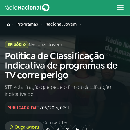
MENU
Programas
Nacional Jovem
Nacional Jovem
EPISÓDIO
Política de Classificação
Buscar
na
Indicativa de programas de
Rádio
Buscar
TV corre perigo
Nacional
STF votará ação que pede o fim da classificação
AO VIVO
indicativa de
01
INÍCIO
13/05/2016, 02:11
PUBLICADO EM
Compartilhe
02
A RÁDIO
Ouça agora