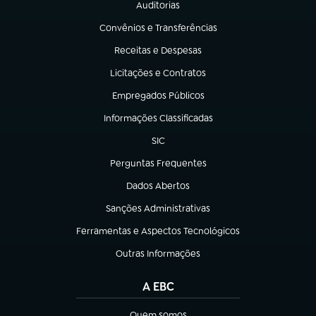
Auditorias
(abre em nova aba)
Convênios e Transferências
(abre em nova aba)
Receitas e Despesas
(abre em nova aba)
Licitações e Contratos
(abre em nova aba)
Empregados Públicos
(abre em nova aba)
Informações Classificadas
(abre em nova aba)
SIC
(abre em nova aba)
Perguntas Frequentes
(abre em nova aba)
Dados Abertos
(abre em nova aba)
Sanções Administrativas
(abre em nova aba)
Ferramentas e Aspectos Tecnológicos
(abre em nova aba)
Outras Informações
(abre em nova aba)
A EBC
Quem somos