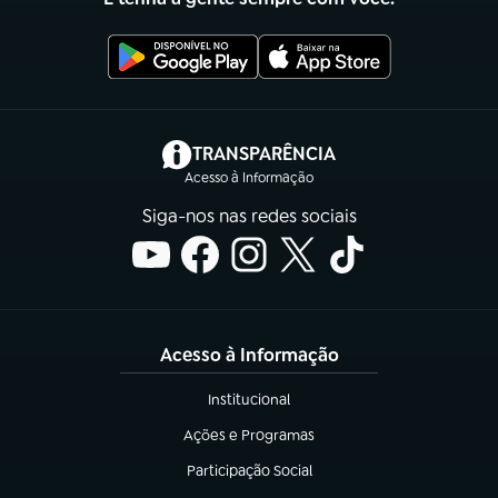
(abre em nova aba)
TRANSPARÊNCIA
Acesso à Informação
Siga-nos nas redes sociais
Acesso à Informação
Institucional
(abre em nova aba)
Ações e Programas
(abre em nova aba)
Participação Social
(abre em nova aba)