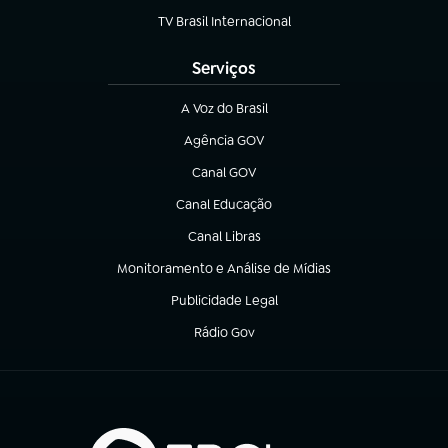
TV Brasil Internacional
(abre em nova aba)
Serviços
A Voz do Brasil
(abre em nova aba)
Agência GOV
(abre em nova aba)
Canal GOV
(abre em nova aba)
Canal Educação
(abre em nova aba)
Canal Libras
(abre em nova aba)
Monitoramento e Análise de Mídias
(abre em nova aba)
Publicidade Legal
(abre em nova aba)
Rádio Gov
(abre em nova aba)