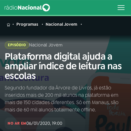
MENU
Programas
Nacional Jovem
Nacional Jovem
EPISÓDIO
Plataforma digital ajuda a
Buscar
na
ampliar índice de leitura nas
Rádio
Buscar
escolas
Nacional
Segundo fundador da Árvore de Livros, já estão
AO VIVO
inseridos mais de 200 mil alunos na plataforma em
mais de 150 cidades diferentes. Só em Manaus, são
01
INÍCIO
mais de 60 mil alunos totalmente offline.
06/01/2020, 19:00
NO AR EM
02
A RÁDIO