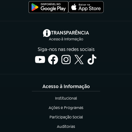
(abre em nova aba)
TRANSPARÊNCIA
Acesso à Informação
Siga-nos nas redes sociais
Acesso à Informação
Institucional
(abre em nova aba)
Ações e Programas
(abre em nova aba)
Participação Social
(abre em nova aba)
Auditorias
(abre em nova aba)