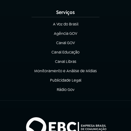
(abre em nova aba)
Serviços
A Voz do Brasil
(abre em nova aba)
Agência GOV
(abre em nova aba)
Canal GOV
(abre em nova aba)
Canal Educação
(abre em nova aba)
Canal Libras
(abre em nova aba)
Monitoramento e Análise de Mídias
(abre em nova aba)
Publicidade Legal
(abre em nova aba)
Rádio Gov
(abre em nova aba)