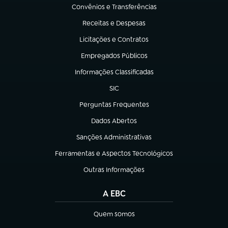
Convênios e Transferências
(abre em nova aba)
Receitas e Despesas
(abre em nova aba)
Licitações e Contratos
(abre em nova aba)
Empregados Públicos
(abre em nova aba)
Informações Classificadas
(abre em nova aba)
SIC
(abre em nova aba)
Perguntas Frequentes
(abre em nova aba)
Dados Abertos
(abre em nova aba)
Sanções Administrativas
(abre em nova aba)
Ferramentas e Aspectos Tecnológicos
(abre em nova aba)
Outras Informações
(abre em nova aba)
A EBC
Quem somos
(abre em nova aba)