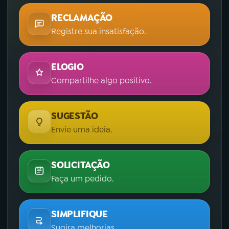
RECLAMAÇÃO
Registre sua insatisfação.
ELOGIO
Compartilhe algo positivo.
SUGESTÃO
Envie uma ideia.
SOLICITAÇÃO
Faça um pedido.
SIMPLIFIQUE
Sugira melhorias.