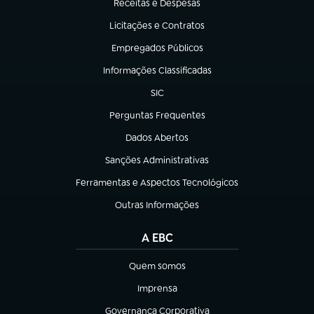
Receitas e Despesas
(abre em nova aba)
Licitações e Contratos
(abre em nova aba)
Empregados Públicos
(abre em nova aba)
Informações Classificadas
(abre em nova aba)
SIC
(abre em nova aba)
Perguntas Frequentes
(abre em nova aba)
Dados Abertos
(abre em nova aba)
Sanções Administrativas
(abre em nova aba)
Ferramentas e Aspectos Tecnológicos
(abre em nova aba)
Outras Informações
(abre em nova aba)
A EBC
Quem somos
(abre em nova aba)
Imprensa
(abre em nova aba)
Governança Corporativa