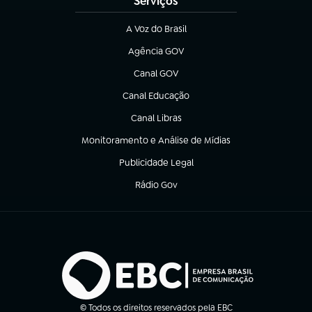
Serviços
A Voz do Brasil
(abre em nova aba)
Agência GOV
(abre em nova aba)
Canal GOV
(abre em nova aba)
Canal Educação
(abre em nova aba)
Canal Libras
(abre em nova aba)
Monitoramento e Análise de Mídias
(abre em nova aba)
Publicidade Legal
(abre em nova aba)
Rádio Gov
(abre em nova aba)
© Todos os direitos reservados pela EBC