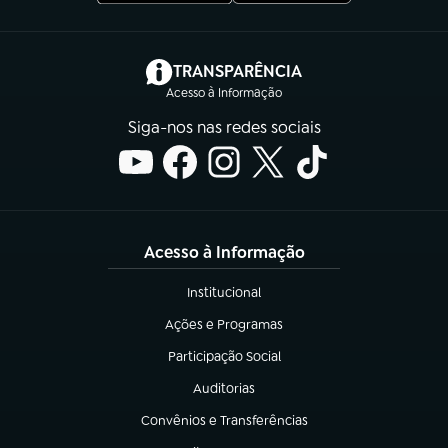
(abre em nova aba)
TRANSPARÊNCIA
Acesso à Informação
Siga-nos nas redes sociais
Acesso à Informação
Institucional
(abre em nova aba)
Ações e Programas
(abre em nova aba)
Participação Social
(abre em nova aba)
Auditorias
(abre em nova aba)
Convênios e Transferências
(abre em nova aba)