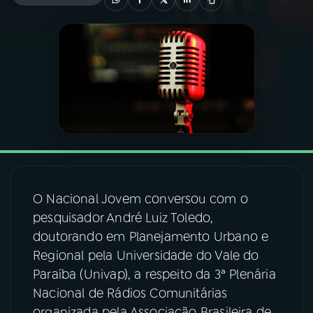
03
PROGRAMAÇÃO
04
PROGRAMAS
05
PODCASTS
06
VIDEOCASTS
O Nacional Jovem conversou com o
pesquisador André Luiz Toledo,
07
ÚLTIMAS
doutorando em Planejamento Urbano e
Regional pela Universidade do Vale do
08
FESTIVAL DE MÚSICA
Paraíba (Univap), a respeito da 3ª Plenária
Nacional de Rádios Comunitárias
ACOMPANHE A RÁDIO NACIONAL
organizada pela Associação Brasileira de