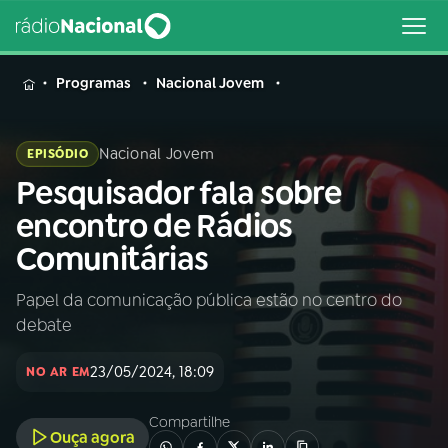
MENU
Programas
Nacional Jovem
Nacional Jovem
EPISÓDIO
Pesquisador fala sobre
Buscar
na
encontro de Rádios
Rádio
Buscar
Comunitárias
Nacional
Papel da comunicação pública estão no centro do
AO VIVO
debate
01
INÍCIO
23/05/2024, 18:09
NO AR EM
Compartilhe
02
A RÁDIO
Ouça agora