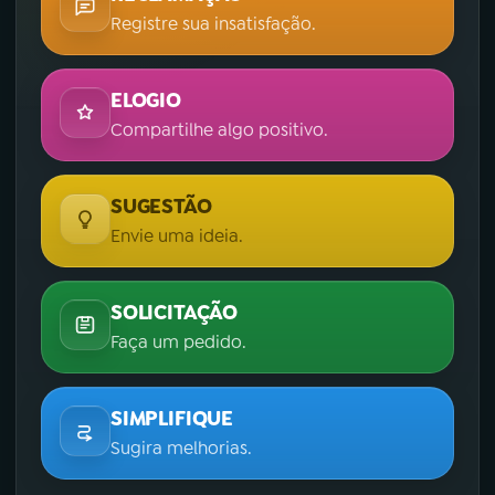
Registre sua insatisfação.
ELOGIO
Compartilhe algo positivo.
SUGESTÃO
Envie uma ideia.
SOLICITAÇÃO
Faça um pedido.
SIMPLIFIQUE
Sugira melhorias.