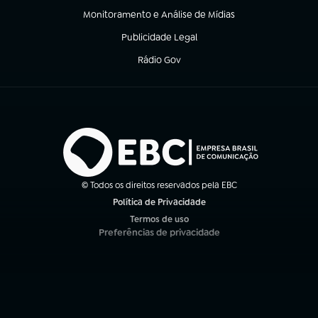
Monitoramento e Análise de Mídias
(abre em nova aba)
Publicidade Legal
(abre em nova aba)
Rádio Gov
(abre em nova aba)
© Todos os direitos reservados pela EBC
Política de Privacidade
(abre em nova aba)
Termos de uso
(abre em nova aba)
Preferências de privacidade