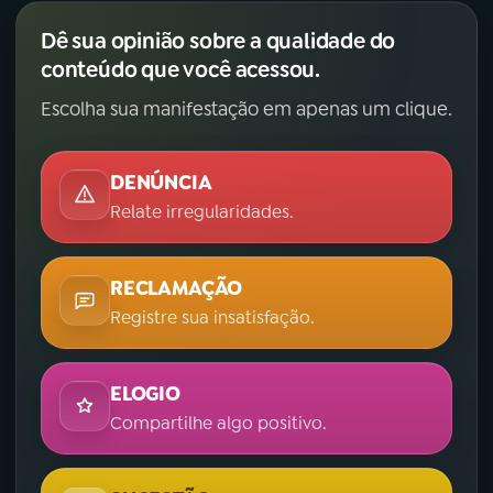
Dê sua opinião sobre a qualidade do
YouTube
Facebook
conteúdo que você acessou.
Instagram
X
Escolha sua manifestação em apenas um clique.
TikTok
DENÚNCIA
Relate irregularidades.
RECLAMAÇÃO
Registre sua insatisfação.
ELOGIO
Compartilhe algo positivo.