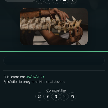
03
PROGRAMAÇÃO
04
PROGRAMAS
05
PODCASTS
06
VIDEOCASTS
07
ÚLTIMAS
Publicado em
05/07/2023
Episódio
do programa
Nacional Jovem
Compartilhe
08
FESTIVAL DE MÚSICA
ACOMPANHE A RÁDIO NACIONAL