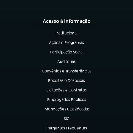
Acesso à Informação
Institucional
(abre em nova aba)
Ações e Programas
(abre em nova aba)
Participação Social
(abre em nova aba)
Auditorias
(abre em nova aba)
Convênios e Transferências
(abre em nova aba)
Receitas e Despesas
(abre em nova aba)
Licitações e Contratos
(abre em nova aba)
Empregados Públicos
(abre em nova aba)
Informações Classificadas
(abre em nova aba)
SIC
(abre em nova aba)
Perguntas Frequentes
(abre em nova aba)