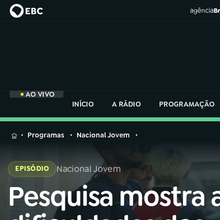
agência
Br
AO VIVO
INÍCIO
A RÁDIO
PROGRAMAÇÃO
MENU
Programas
Nacional Jovem
Buscar
na
Nacional Jovem
EPISÓDIO
Rádio
Buscar
Nacional
Pesquisa mostra 
Buscar
na
Rádio
AO VIVO