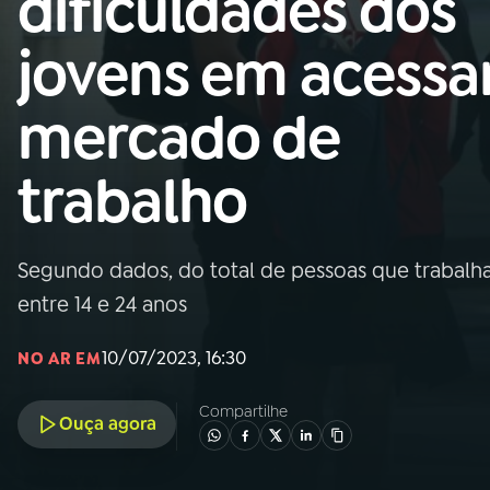
dificuldades dos
Nacional
jovens em acessa
01
INÍCIO
mercado de
02
A RÁDIO
trabalho
03
PROGRAMAÇÃO
Segundo dados, do total de pessoas que trabal
04
PROGRAMAS
entre 14 e 24 anos
05
PODCASTS
10/07/2023, 16:30
NO AR EM
Compartilhe
Ouça agora
06
VIDEOCASTS