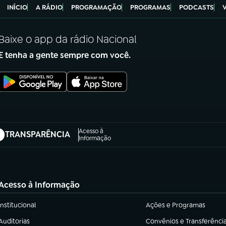
INÍCIO
A RÁDIO
PROGRAMAÇÃO
PROGRAMAS
PODCASTS
Baixe o app da rádio Nacional
E tenha a gente sempre com você.
Acesso à
TRANSPARÊNCIA
abre em nova aba)
Informação
Acesso à Informação
Institucional
Ações e Programas
(abre em nova aba)
(abre em nova aba)
Auditorias
Convênios e Transferênci
(abre em nova aba)
(abre em nova aba)