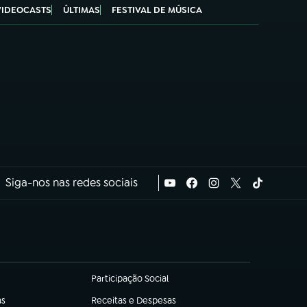
VIDEOCASTS
ÚLTIMAS
FESTIVAL DE MÚSICA
Siga-nos nas redes sociais
Participação Social
(abre em nova aba)
as
Receitas e Despesas
(abre em nova aba)