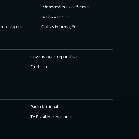
Informações Classificadas
(abre em nova aba)
Dados Abertos
(abre em nova aba)
Tecnológicos
Outras Informações
(abre em nova aba)
Governança Corporativa
(abre em nova aba)
Diretoria
(abre em nova aba)
Rádio Nacional
TV Brasil Internacional
(abre em nova aba)