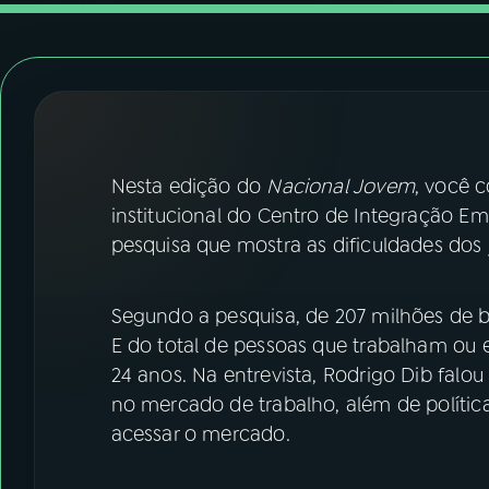
07
ÚLTIMAS
08
FESTIVAL DE MÚSICA
ACOMPANHE A RÁDIO NACIONAL
Nesta edição do
Nacional Jovem
, você 
YouTube
Facebook
institucional do Centro de Integração Em
pesquisa que mostra as dificuldades dos
Instagram
X
TikTok
Segundo a pesquisa, de 207 milhões de b
E do total de pessoas que trabalham ou 
24 anos. Na entrevista, Rodrigo Dib falou 
no mercado de trabalho, além de polític
acessar o mercado.