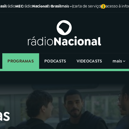
asil
rádio
MEC
rádio
Nacional
tv
Brasil
carta de serviço
acesso à inf
mais
PROGRAMAS
PODCASTS
VIDEOCASTS
mais
as