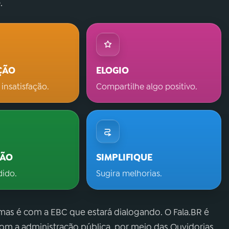
.
ÇÃO
ELOGIO
 insatisfação.
Compartilhe algo positivo.
ÇÃO
SIMPLIFIQUE
dido.
Sugira melhorias.
 mas é com a EBC que estará dialogando. O Fala.BR é
m a administração pública, por meio das Ouvidorias.