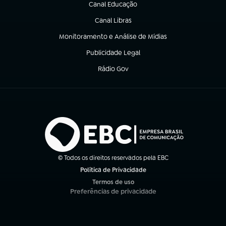
Canal Educação
(abre em nova aba)
Canal Libras
(abre em nova aba)
Monitoramento e Análise de Mídias
(abre em nova aba)
Publicidade Legal
(abre em nova aba)
Rádio Gov
(abre em nova aba)
© Todos os direitos reservados pela EBC
Política de Privacidade
(abre em nova aba)
Termos de uso
(abre em nova aba)
Preferências de privacidade