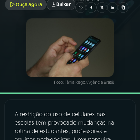
Baixar
Ouça agora
03
PROGRAMAÇÃO
04
PROGRAMAS
05
PODCASTS
06
VIDEOCASTS
Foto:
Tânia Rego/Agência Brasil
07
ÚLTIMAS
A restrição do uso de celulares nas
08
FESTIVAL DE MÚSICA
escolas tem provocado mudanças na
rotina de estudantes, professores e
ACOMPANHE A RÁDIO NACIONAL
equipes pedagógicas. Uma pesquisa