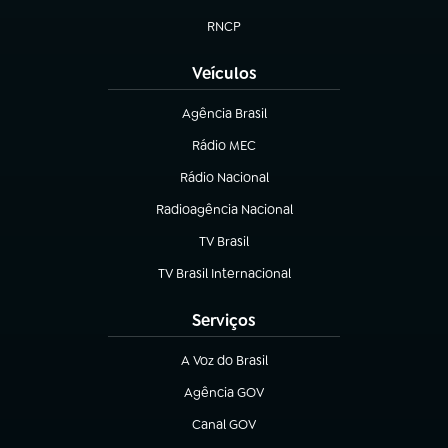
(abre em nova aba)
RNCP
(abre em nova aba)
Veículos
Agência Brasil
(abre em nova aba)
Rádio MEC
(abre em nova aba)
Rádio Nacional
Radioagência Nacional
(abre em nova aba)
TV Brasil
(abre em nova aba)
TV Brasil Internacional
(abre em nova aba)
Serviços
A Voz do Brasil
(abre em nova aba)
Agência GOV
(abre em nova aba)
Canal GOV
(abre em nova aba)