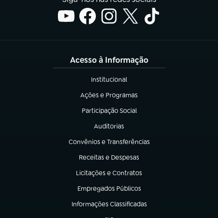
Acesso à Informação
Institucional
(abre em nova aba)
Ações e Programas
(abre em nova aba)
Participação Social
(abre em nova aba)
Auditorias
(abre em nova aba)
Convênios e Transferências
(abre em nova aba)
Receitas e Despesas
(abre em nova aba)
Licitações e Contratos
(abre em nova aba)
Empregados Públicos
(abre em nova aba)
Informações Classificadas
(abre em nova aba)