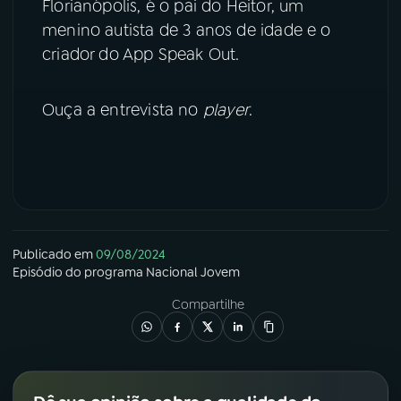
Florianópolis, é o pai do Heitor, um
menino autista de 3 anos de idade e o
YouTube
Facebook
criador do App Speak Out.
Instagram
X
Ouça a entrevista no
player
.
TikTok
Publicado em
09/08/2024
Episódio
do programa
Nacional Jovem
Compartilhe