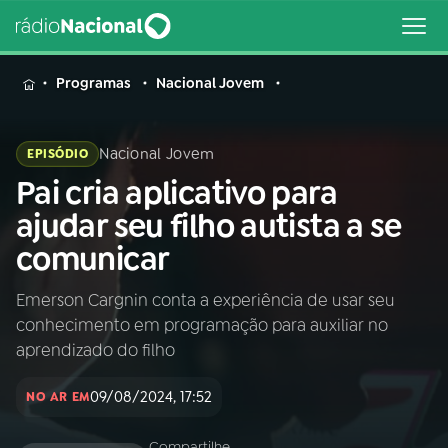
MENU
Programas
Nacional Jovem
Nacional Jovem
EPISÓDIO
Pai cria aplicativo para
Buscar
na
ajudar seu filho autista a se
Rádio
Buscar
comunicar
Nacional
Emerson Cargnin conta a experiência de usar seu
AO VIVO
conhecimento em programação para auxiliar no
aprendizado do filho
01
INÍCIO
09/08/2024, 17:52
NO AR EM
02
A RÁDIO
Compartilhe