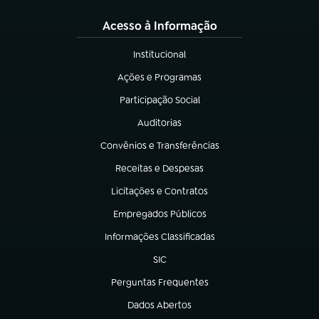
Acesso à Informação
Institucional
(abre em nova aba)
Ações e Programas
(abre em nova aba)
Participação Social
(abre em nova aba)
Auditorias
(abre em nova aba)
Convênios e Transferências
(abre em nova aba)
Receitas e Despesas
(abre em nova aba)
Licitações e Contratos
(abre em nova aba)
Empregados Públicos
(abre em nova aba)
Informações Classificadas
(abre em nova aba)
SIC
(abre em nova aba)
Perguntas Frequentes
(abre em nova aba)
Dados Abertos
(abre em nova aba)