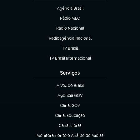
Agência Brasil
(abre em nova aba)
Rádio MEC
(abre em nova aba)
Rádio Nacional
Radioagência Nacional
(abre em nova aba)
TV Brasil
(abre em nova aba)
TV Brasil Internacional
(abre em nova aba)
Serviços
A Voz do Brasil
(abre em nova aba)
Agência GOV
(abre em nova aba)
Canal GOV
(abre em nova aba)
Canal Educação
(abre em nova aba)
Canal Libras
(abre em nova aba)
Monitoramento e Análise de Mídias
(abre em nova aba)