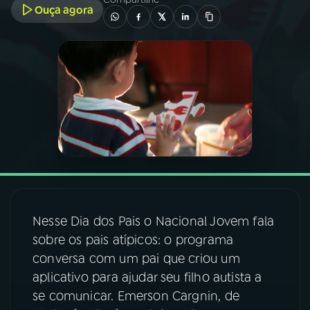
Ouça agora
03
PROGRAMAÇÃO
04
PROGRAMAS
05
PODCASTS
06
VIDEOCASTS
07
ÚLTIMAS
Nesse Dia dos Pais o Nacional Jovem fala
sobre os pais atípicos: o programa
conversa com um pai que criou um
08
FESTIVAL DE MÚSICA
aplicativo para ajudar seu filho autista a
se comunicar. Emerson Cargnin, de
ACOMPANHE A RÁDIO NACIONAL