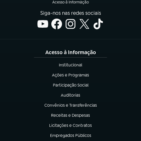
Acesso à Informação
Siga-nos nas redes sociais
Acesso à Informação
Institucional
(abre em nova aba)
Ações e Programas
(abre em nova aba)
Participação Social
(abre em nova aba)
Auditorias
(abre em nova aba)
Convênios e Transferências
(abre em nova aba)
Receitas e Despesas
(abre em nova aba)
Licitações e Contratos
(abre em nova aba)
Empregados Públicos
(abre em nova aba)