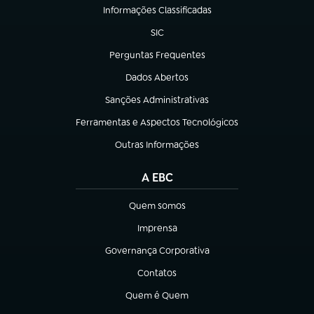
Informações Classificadas
(abre em nova aba)
SIC
(abre em nova aba)
Perguntas Frequentes
(abre em nova aba)
Dados Abertos
(abre em nova aba)
Sanções Administrativas
(abre em nova aba)
Ferramentas e Aspectos Tecnológicos
(abre em nova aba)
Outras Informações
(abre em nova aba)
A EBC
Quem somos
(abre em nova aba)
Imprensa
(abre em nova aba)
Governança Corporativa
(abre em nova aba)
Contatos
(abre em nova aba)
Quem é Quem
(abre em nova aba)