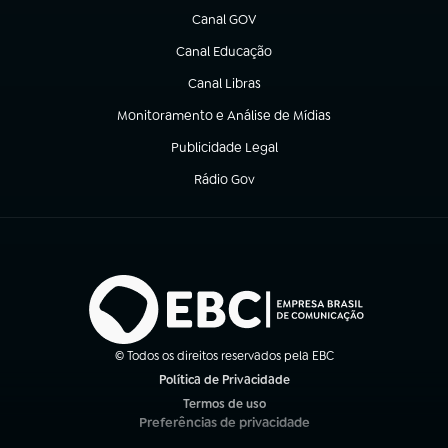
Canal GOV
(abre em nova aba)
Canal Educação
(abre em nova aba)
Canal Libras
(abre em nova aba)
Monitoramento e Análise de Mídias
(abre em nova aba)
Publicidade Legal
(abre em nova aba)
Rádio Gov
(abre em nova aba)
© Todos os direitos reservados pela EBC
Política de Privacidade
(abre em nova aba)
Termos de uso
(abre em nova aba)
Preferências de privacidade