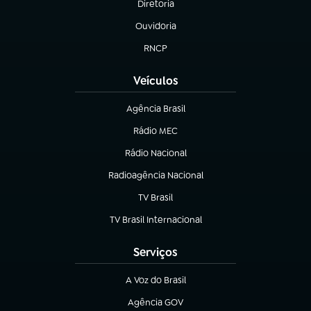
Diretoria
(abre em nova aba)
Ouvidoria
(abre em nova aba)
RNCP
(abre em nova aba)
Veículos
Agência Brasil
(abre em nova aba)
Rádio MEC
(abre em nova aba)
Rádio Nacional
Radioagência Nacional
(abre em nova aba)
TV Brasil
(abre em nova aba)
TV Brasil Internacional
(abre em nova aba)
Serviços
A Voz do Brasil
(abre em nova aba)
Agência GOV
(abre em nova aba)