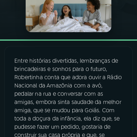
03
PROGRAMAÇÃO
04
PROGRAMAS
05
PODCASTS
Entre histórias divertidas, lembranças de
brincadeiras e sonhos para o futuro,
06
VIDEOCASTS
Robertinha conta que adora ouvir a Rádio
Nacional da Amazônia com a avó,
pedalar na rua e conversar com as
07
ÚLTIMAS
amigas, embora sinta saudade da melhor
amiga, que se mudou para Goiás. Com
08
FESTIVAL DE MÚSICA
toda a doçura da infância, ela diz que, se
pudesse fazer um pedido, gostaria de
construir sua casa própria e que, se
ACOMPANHE A RÁDIO NACIONAL