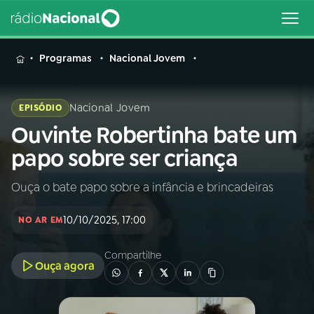
MENU
Programas
Nacional Jovem
Nacional Jovem
EPISÓDIO
Ouvinte Robertinha bate um
Buscar
na
papo sobre ser criança
Rádio
Buscar
Nacional
Ouça o bate papo sobre a infância e brincadeiras
AO VIVO
10/10/2025, 17:00
NO AR EM
01
INÍCIO
Compartilhe
Ouça agora
02
A RÁDIO