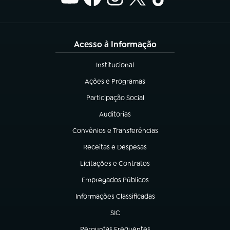
Acesso à Informação
Institucional
(abre em nova aba)
Ações e Programas
(abre em nova aba)
Participação Social
(abre em nova aba)
Auditorias
(abre em nova aba)
Convênios e Transferências
(abre em nova aba)
Receitas e Despesas
(abre em nova aba)
Licitações e Contratos
(abre em nova aba)
Empregados Públicos
(abre em nova aba)
Informações Classificadas
(abre em nova aba)
SIC
(abre em nova aba)
Perguntas Frequentes