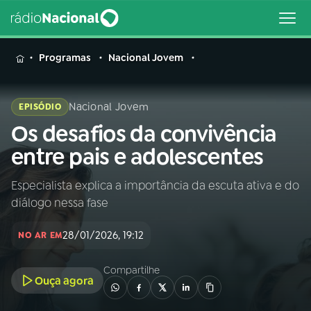
MENU
Programas
Nacional Jovem
Nacional Jovem
EPISÓDIO
Os desafios da convivência
Buscar
na
entre pais e adolescentes
Rádio
Buscar
Nacional
Especialista explica a importância da escuta ativa e do
diálogo nessa fase
AO VIVO
28/01/2026, 19:12
NO AR EM
01
INÍCIO
Compartilhe
Ouça agora
02
A RÁDIO