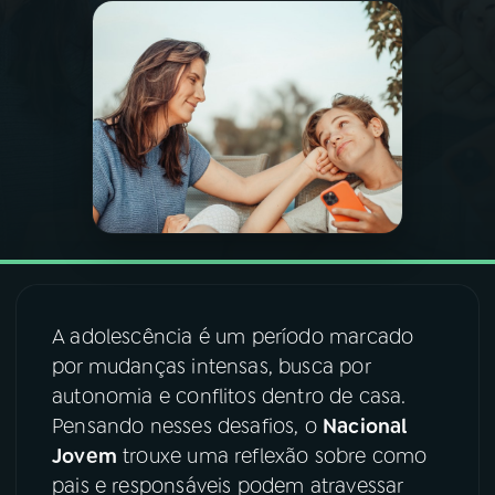
03
PROGRAMAÇÃO
04
PROGRAMAS
05
PODCASTS
06
VIDEOCASTS
A adolescência é um período marcado
07
ÚLTIMAS
por mudanças intensas, busca por
autonomia e conflitos dentro de casa.
08
FESTIVAL DE MÚSICA
Pensando nesses desafios, o
Nacional
Jovem
trouxe uma reflexão sobre como
pais e responsáveis podem atravessar
ACOMPANHE A RÁDIO NACIONAL