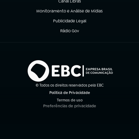
Canal Libras
(abre em nova aba)
Monitoramento e Análise de Mídias
(abre em nova aba)
Publicidade Legal
(abre em nova aba)
Rádio Gov
(abre em nova aba)
© Todos os direitos reservados pela EBC
Política de Privacidade
(abre em nova aba)
Termos de uso
(abre em nova aba)
Preferências de privacidade