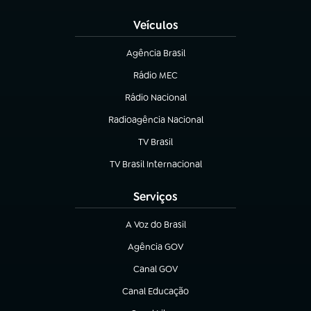
Veículos
Agência Brasil
(abre em nova aba)
Rádio MEC
(abre em nova aba)
Rádio Nacional
Radioagência Nacional
(abre em nova aba)
TV Brasil
(abre em nova aba)
TV Brasil Internacional
(abre em nova aba)
Serviços
A Voz do Brasil
(abre em nova aba)
Agência GOV
(abre em nova aba)
Canal GOV
(abre em nova aba)
Canal Educação
(abre em nova aba)