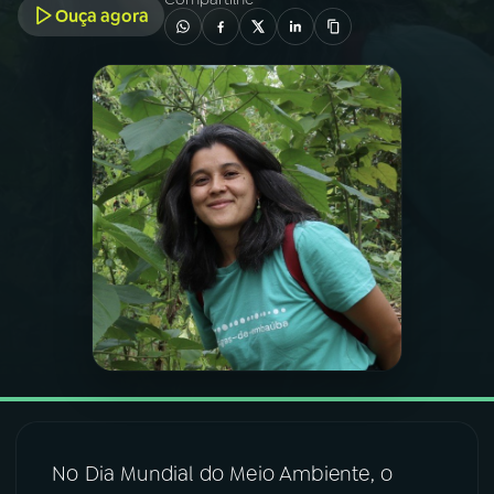
Ouça agora
03
PROGRAMAÇÃO
04
PROGRAMAS
05
PODCASTS
06
VIDEOCASTS
07
ÚLTIMAS
08
FESTIVAL DE MÚSICA
No Dia Mundial do Meio Ambiente, o
ACOMPANHE A RÁDIO NACIONAL