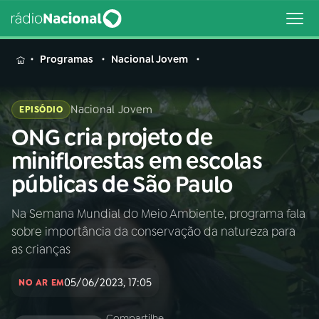
MENU
Programas
Nacional Jovem
Nacional Jovem
EPISÓDIO
ONG cria projeto de
Buscar
na
miniflorestas em escolas
Rádio
Buscar
públicas de São Paulo
Nacional
Na Semana Mundial do Meio Ambiente, programa fala
AO VIVO
sobre importância da conservação da natureza para
as crianças
01
INÍCIO
05/06/2023, 17:05
NO AR EM
02
A RÁDIO
Compartilhe