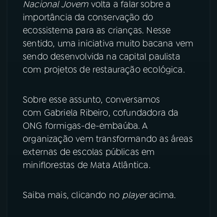
Nacional Jovem
volta a falar sobre a
importância da conservação do
YouTube
Facebook
ecossistema para as crianças. Nesse
sentido, uma iniciativa muito bacana vem
Instagram
X
sendo desenvolvida na capital paulista
TikTok
com projetos de restauração ecológica.
Sobre esse assunto, conversamos
com Gabriela Ribeiro, cofundadora da
ONG formigas-de-embaúba. A
organização vem transformando as áreas
externas de escolas públicas em
miniflorestas de Mata Atlântica.
Saiba mais, clicando no
player
acima.