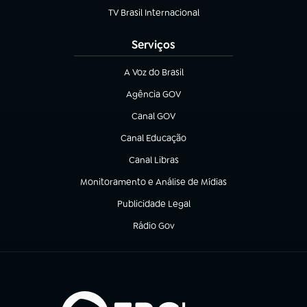
TV Brasil Internacional
(abre em nova aba)
Serviços
A Voz do Brasil
(abre em nova aba)
Agência GOV
(abre em nova aba)
Canal GOV
(abre em nova aba)
Canal Educação
(abre em nova aba)
Canal Libras
(abre em nova aba)
Monitoramento e Análise de Mídias
(abre em nova aba)
Publicidade Legal
(abre em nova aba)
Rádio Gov
(abre em nova aba)