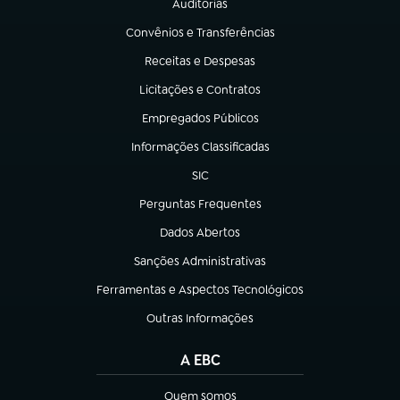
Auditorias
(abre em nova aba)
Convênios e Transferências
(abre em nova aba)
Receitas e Despesas
(abre em nova aba)
Licitações e Contratos
(abre em nova aba)
Empregados Públicos
(abre em nova aba)
Informações Classificadas
(abre em nova aba)
SIC
(abre em nova aba)
Perguntas Frequentes
(abre em nova aba)
Dados Abertos
(abre em nova aba)
Sanções Administrativas
(abre em nova aba)
Ferramentas e Aspectos Tecnológicos
(abre em nova aba)
Outras Informações
(abre em nova aba)
A EBC
Quem somos