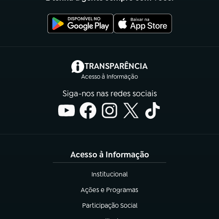
(abre em nova aba)
TRANSPARÊNCIA
Acesso à Informação
Siga-nos nas redes sociais
Acesso à Informação
Institucional
(abre em nova aba)
Ações e Programas
(abre em nova aba)
Participação Social
(abre em nova aba)