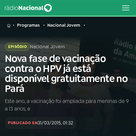
MENU
Programas
Nacional Jovem
Nacional Jovem
EPISÓDIO
Nova fase de vacinação
Buscar
na
contra o HPV já está
Rádio
Buscar
disponível gratuitamente no
Nacional
Pará
AO VIVO
Este ano, a vacinação foi ampliada para meninas de 9
a 13 anos, e
01
INÍCIO
31/03/2015, 01:32
PUBLICADO EM
02
A RÁDIO