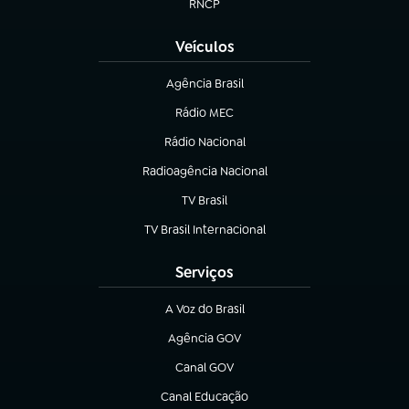
RNCP
(abre em nova aba)
Veículos
Agência Brasil
(abre em nova aba)
Rádio MEC
(abre em nova aba)
Rádio Nacional
Radioagência Nacional
(abre em nova aba)
TV Brasil
(abre em nova aba)
TV Brasil Internacional
(abre em nova aba)
Serviços
A Voz do Brasil
(abre em nova aba)
Agência GOV
(abre em nova aba)
Canal GOV
(abre em nova aba)
Canal Educação
(abre em nova aba)