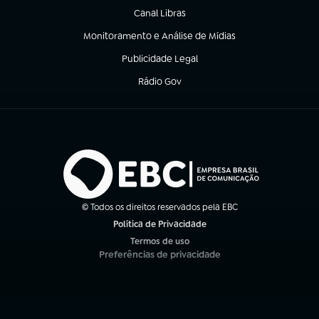
Canal Libras
(abre em nova aba)
Monitoramento e Análise de Mídias
(abre em nova aba)
Publicidade Legal
(abre em nova aba)
Rádio Gov
(abre em nova aba)
© Todos os direitos reservados pela EBC
Política de Privacidade
(abre em nova aba)
Termos de uso
(abre em nova aba)
Preferências de privacidade