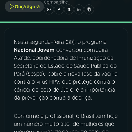
Compartilhe
Ouça agora
03
PROGRAMAÇÃO
04
PROGRAMAS
Nesta segunda-feira (30), o programa
Nacional Jovem
conversou com Jaíra
05
PODCASTS
Ataíde, coordenadora de Imunização da
Secretaria de Estado de Saúde Pública do
06
VIDEOCASTS
Pará (Sespa), sobre a nova fase da vacina
contra o vírus HPV, que protege contra o
câncer do colo de útero, e a importância
07
ÚLTIMAS
da prevenção contra a doença.
08
FESTIVAL DE MÚSICA
Conforme a profissional, o Brasil tem hoje
um número muito alto de mulheres que
ACOMPANHE A RÁDIO NACIONAL
morrem vítimas de câncer de color de