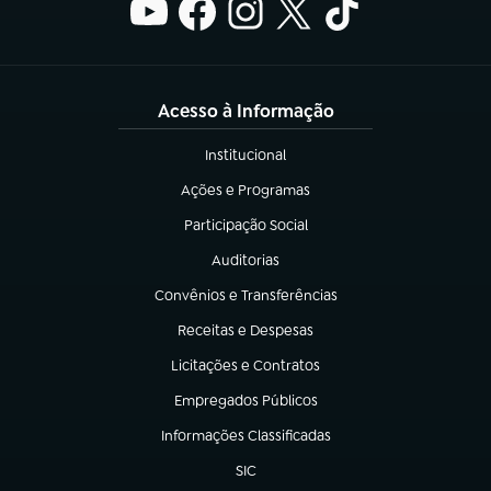
Acesso à Informação
Institucional
(abre em nova aba)
Ações e Programas
(abre em nova aba)
Participação Social
(abre em nova aba)
Auditorias
(abre em nova aba)
Convênios e Transferências
(abre em nova aba)
Receitas e Despesas
(abre em nova aba)
Licitações e Contratos
(abre em nova aba)
Empregados Públicos
(abre em nova aba)
Informações Classificadas
(abre em nova aba)
SIC
(abre em nova aba)