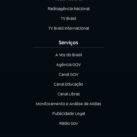
Radioagência Nacional
(abre em nova aba)
TV Brasil
(abre em nova aba)
TV Brasil Internacional
(abre em nova aba)
Serviços
A Voz do Brasil
(abre em nova aba)
Agência GOV
(abre em nova aba)
Canal GOV
(abre em nova aba)
Canal Educação
(abre em nova aba)
Canal Libras
(abre em nova aba)
Monitoramento e Análise de Mídias
(abre em nova aba)
Publicidade Legal
(abre em nova aba)
Rádio Gov
(abre em nova aba)