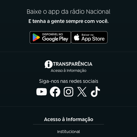
Baixe o app da rádio Nacional
E tenha a gente sempre com você.
(abre em nova aba)
TRANSPARÊNCIA
Acesso à Informação
Siga-nos nas redes sociais
Acesso à Informação
Institucional
(abre em nova aba)