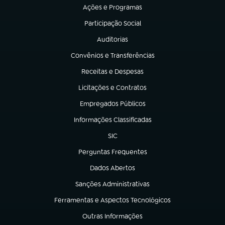
Ações e Programas
(abre em nova aba)
Participação Social
(abre em nova aba)
Auditorias
(abre em nova aba)
Convênios e Transferências
(abre em nova aba)
Receitas e Despesas
(abre em nova aba)
Licitações e Contratos
(abre em nova aba)
Empregados Públicos
(abre em nova aba)
Informações Classificadas
(abre em nova aba)
SIC
(abre em nova aba)
Perguntas Frequentes
(abre em nova aba)
Dados Abertos
(abre em nova aba)
Sanções Administrativas
(abre em nova aba)
Ferramentas e Aspectos Tecnológicos
(abre em nova aba)
Outras Informações
(abre em nova aba)