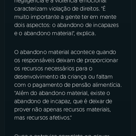
negligência e a violência emocional
caracterizam violação de direitos. "É
YouTube
Facebook
muito importante a gente ter em mente
dois aspectos: o abandono de incapazes
Instagram
X
e o abandono material", explica.
TikTok
O abandono material acontece quando
os responsáveis deixam de proporcionar
os recursos necessários para o
desenvolvimento da criança ou faltam
com o pagamento de pensão alimentícia.
"Além do abandono material, existe o
abandono de incapaz, que é deixar de
prover não apenas recursos materiais,
mas recursos afetivos."