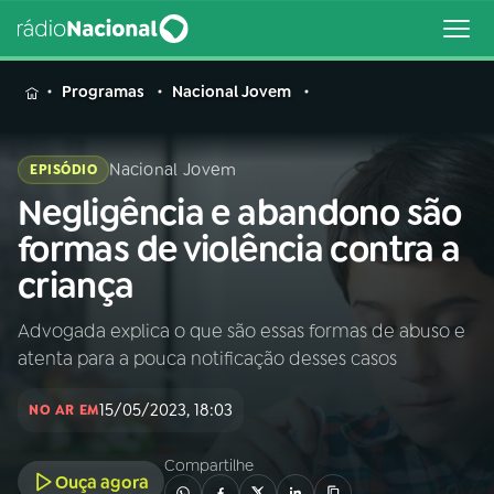
MENU
Programas
Nacional Jovem
Nacional Jovem
EPISÓDIO
Negligência e abandono são
Buscar
na
formas de violência contra a
Rádio
Buscar
criança
Nacional
Advogada explica o que são essas formas de abuso e
AO VIVO
atenta para a pouca notificação desses casos
01
INÍCIO
15/05/2023, 18:03
NO AR EM
Compartilhe
02
A RÁDIO
Ouça agora