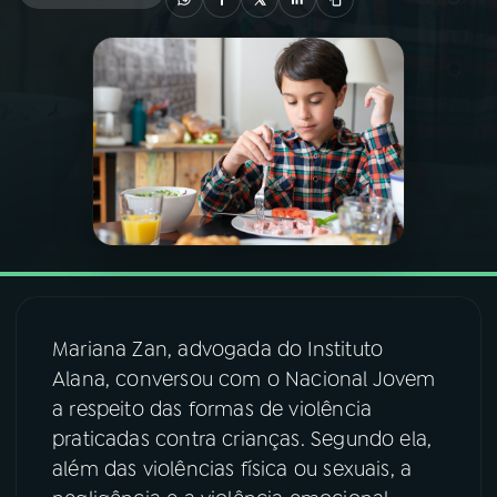
03
PROGRAMAÇÃO
04
PROGRAMAS
05
PODCASTS
06
VIDEOCASTS
Mariana Zan, advogada do Instituto
07
ÚLTIMAS
Alana, conversou com o Nacional Jovem
a respeito das formas de violência
08
FESTIVAL DE MÚSICA
praticadas contra crianças. Segundo ela,
além das violências física ou sexuais, a
ACOMPANHE A RÁDIO NACIONAL