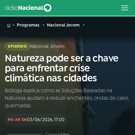
MENU
Programas
Nacional Jovem
Nacional Jovem
EPISÓDIO
Natureza pode ser a chave
Buscar
na
para enfrentar crise
Rádio
Buscar
climática nas cidades
Nacional
Bióloga explica como as Soluções Baseadas na
AO VIVO
Natureza ajudam a reduzir enchentes, ondas de calor,
queimadas
01
INÍCIO
03/06/2026, 17:00
NO AR EM
02
A RÁDIO
Compartilhe