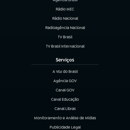
(abre em nova aba)
Rádio MEC
(abre em nova aba)
Rádio Nacional
Radioagência Nacional
(abre em nova aba)
TV Brasil
(abre em nova aba)
TV Brasil Internacional
(abre em nova aba)
Serviços
A Voz do Brasil
(abre em nova aba)
Agência GOV
(abre em nova aba)
Canal GOV
(abre em nova aba)
Canal Educação
(abre em nova aba)
Canal Libras
(abre em nova aba)
Monitoramento e Análise de Mídias
(abre em nova aba)
Publicidade Legal
(abre em nova aba)