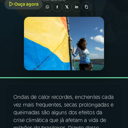
Ouça agora
03
PROGRAMAÇÃO
04
PROGRAMAS
05
PODCASTS
06
VIDEOCASTS
07
ÚLTIMAS
Ondas de calor recordes, enchentes cada
vez mais frequentes, secas prolongadas e
08
FESTIVAL DE MÚSICA
queimadas são alguns dos efeitos da
crise climática que já afetam a vida de
ACOMPANHE A RÁDIO NACIONAL
milhões de brasileiros. Diante desse