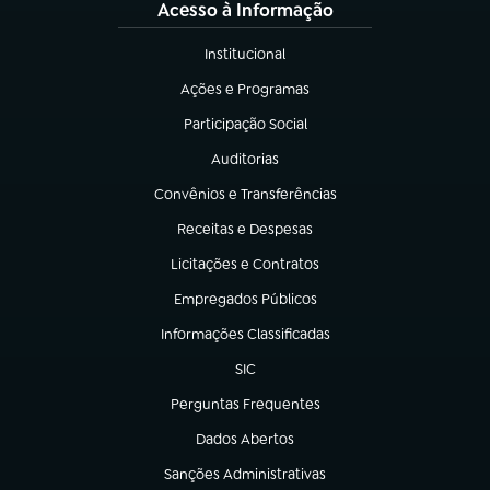
Acesso à Informação
Institucional
(abre em nova aba)
Ações e Programas
(abre em nova aba)
Participação Social
(abre em nova aba)
Auditorias
(abre em nova aba)
Convênios e Transferências
(abre em nova aba)
Receitas e Despesas
(abre em nova aba)
Licitações e Contratos
(abre em nova aba)
Empregados Públicos
(abre em nova aba)
Informações Classificadas
(abre em nova aba)
SIC
(abre em nova aba)
Perguntas Frequentes
(abre em nova aba)
Dados Abertos
(abre em nova aba)
Sanções Administrativas
(abre em nova aba)