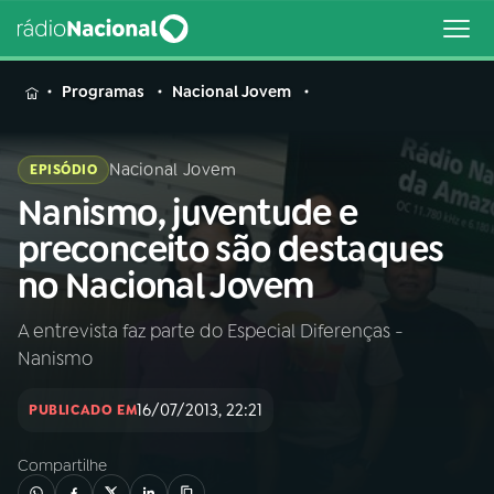
MENU
Programas
Nacional Jovem
Nacional Jovem
EPISÓDIO
Nanismo, juventude e
Buscar
na
preconceito são destaques
Rádio
Buscar
no Nacional Jovem
Nacional
A entrevista faz parte do Especial Diferenças -
AO VIVO
Nanismo
01
INÍCIO
16/07/2013, 22:21
PUBLICADO EM
Compartilhe
02
A RÁDIO