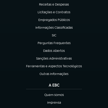
Receitas e Despesas
(abre em nova aba)
Licitações e Contratos
(abre em nova aba)
Empregados Públicos
(abre em nova aba)
Informações Classificadas
(abre em nova aba)
SIC
(abre em nova aba)
Perguntas Frequentes
(abre em nova aba)
Dados Abertos
(abre em nova aba)
Sanções Administrativas
(abre em nova aba)
Ferramentas e Aspectos Tecnológicos
(abre em nova aba)
Outras Informações
(abre em nova aba)
A EBC
Quem somos
(abre em nova aba)
Imprensa
(abre em nova aba)