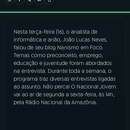
03
PROGRAMAÇÃO
Nesta terça-feira (16), o analista de
04
PROGRAMAS
informática e anão, João Lucas Neves,
falou de seu blog Nanismo em Foco.
05
PODCASTS
Temas como preconceito, emprego,
educação e juventude foram abordados
na entrevista. Durante toda a semana, o
06
VIDEOCASTS
programa traz diversas entrevistas ligadas
ao assunto. Não perca! O Nacional Jovem
07
ÚLTIMAS
vai ao ar de segunda a sexta-feira, às 14h,
pela Rádio Nacional da Amazônia.
08
FESTIVAL DE MÚSICA
ACOMPANHE A RÁDIO NACIONAL