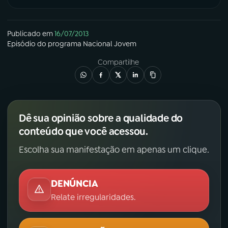
YouTube
Facebook
Publicado em
16/07/2013
Episódio
do programa
Nacional Jovem
Instagram
X
Compartilhe
TikTok
Dê sua opinião sobre a qualidade do
conteúdo que você acessou.
Escolha sua manifestação em apenas um clique.
DENÚNCIA
Relate irregularidades.