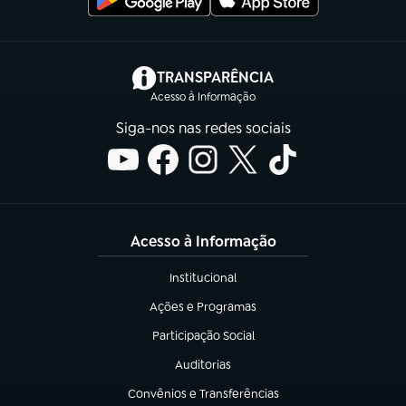
(abre em nova aba)
TRANSPARÊNCIA
Acesso à Informação
Siga-nos nas redes sociais
Acesso à Informação
Institucional
(abre em nova aba)
Ações e Programas
(abre em nova aba)
Participação Social
(abre em nova aba)
Auditorias
(abre em nova aba)
Convênios e Transferências
(abre em nova aba)