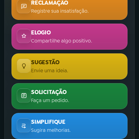
RECLAMAÇÃO
Registre sua insatisfação.
ELOGIO
Compartilhe algo positivo.
SUGESTÃO
Envie uma ideia.
SOLICITAÇÃO
Faça um pedido.
SIMPLIFIQUE
Sugira melhorias.