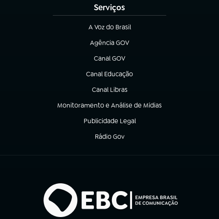
Serviços
A Voz do Brasil
(abre em nova aba)
Agência GOV
(abre em nova aba)
Canal GOV
(abre em nova aba)
Canal Educação
(abre em nova aba)
Canal Libras
(abre em nova aba)
Monitoramento e Análise de Mídias
(abre em nova aba)
Publicidade Legal
(abre em nova aba)
Rádio Gov
(abre em nova aba)