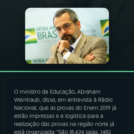
03
PROGRAMAÇÃO
04
PROGRAMAS
05
PODCASTS
06
VIDEOCASTS
O ministro da Educação, Abraham
07
ÚLTIMAS
Weintraub, disse, em entrevista à Rádio
Nacional, que as provas do Enem 2019 já
08
FESTIVAL DE MÚSICA
estão impressas e a logística para a
realização das provas na região norte já
está organizada: “São 18.424 salas, 1482
ACOMPANHE A RÁDIO NACIONAL