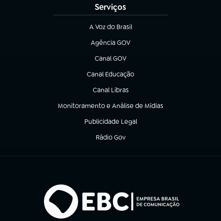
Serviços
A Voz do Brasil
(abre em nova aba)
Agência GOV
(abre em nova aba)
Canal GOV
(abre em nova aba)
Canal Educação
(abre em nova aba)
Canal Libras
(abre em nova aba)
Monitoramento e Análise de Mídias
(abre em nova aba)
Publicidade Legal
(abre em nova aba)
Rádio Gov
(abre em nova aba)