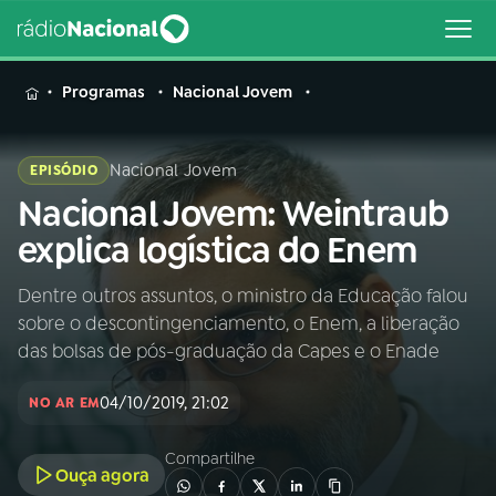
MENU
Programas
Nacional Jovem
Nacional Jovem
EPISÓDIO
Nacional Jovem: Weintraub
Buscar
na
explica logística do Enem
Rádio
Buscar
Nacional
Dentre outros assuntos, o ministro da Educação falou
sobre o descontingenciamento, o Enem, a liberação
AO VIVO
das bolsas de pós-graduação da Capes e o Enade
04/10/2019, 21:02
01
INÍCIO
NO AR EM
Compartilhe
Ouça agora
02
A RÁDIO