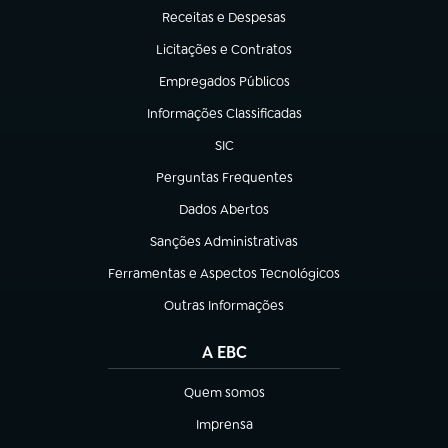
Receitas e Despesas
(abre em nova aba)
Licitações e Contratos
(abre em nova aba)
Empregados Públicos
(abre em nova aba)
Informações Classificadas
(abre em nova aba)
SIC
(abre em nova aba)
Perguntas Frequentes
(abre em nova aba)
Dados Abertos
(abre em nova aba)
Sanções Administrativas
(abre em nova aba)
Ferramentas e Aspectos Tecnológicos
(abre em nova aba)
Outras Informações
(abre em nova aba)
A EBC
Quem somos
(abre em nova aba)
Imprensa
(abre em nova aba)