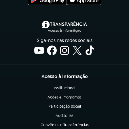
(abre em nova aba)
TRANSPARÊNCIA
Acesso à Informação
Siga-nos nas redes sociais
Acesso à Informação
Institucional
(abre em nova aba)
Ações e Programas
(abre em nova aba)
Participação Social
(abre em nova aba)
Auditorias
(abre em nova aba)
Convênios e Transferências
(abre em nova aba)