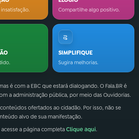
ÇÃO
ELOGIO
 insatisfação.
Compartilhe algo positivo.
ÇÃO
SIMPLIFIQUE
dido.
Sugira melhorias.
 mas é com a EBC que estará dialogando. O Fala.BR é
m a administração pública, por meio das Ouvidorias.
 conteúdos ofertados ao cidadão. Por isso, não se
onteúdo alvo de sua manifestação.
Clique aqui
, acesse a página completa
.