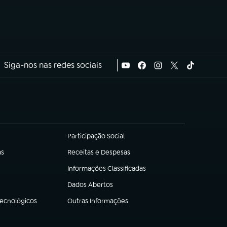
Siga-nos nas redes sociais
Participação Social
(abre em nova aba)
as
Receitas e Despesas
(abre em nova aba)
Informações Classificadas
(abre em nova aba)
Dados Abertos
(abre em nova aba)
Tecnológicos
Outras Informações
(abre em nova aba)