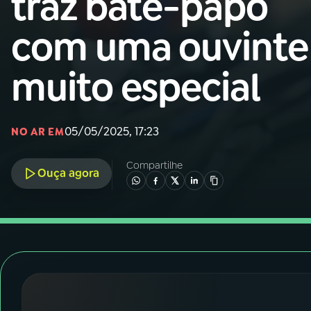
traz bate-papo
Nacional
com uma ouvinte
01
INÍCIO
muito especial
02
A RÁDIO
05/05/2025, 17:23
03
PROGRAMAÇÃO
NO AR EM
Compartilhe
Ouça agora
04
PROGRAMAS
05
PODCASTS
06
VIDEOCASTS