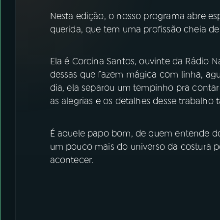
07
ÚLTIMAS
Nesta edição, o nosso programa abre es
querida, que tem uma profissão cheia de
08
FESTIVAL DE MÚSICA
Ela é Corcina Santos, ouvinte da Rádio N
ACOMPANHE A RÁDIO NACIONAL
dessas que fazem mágica com linha, agu
dia, ela separou um tempinho pra contar 
YouTube
Facebook
as alegrias e os detalhes desse trabalho 
Instagram
X
É aquele papo bom, de quem entende do
TikTok
um pouco mais do universo da costura p
acontecer.