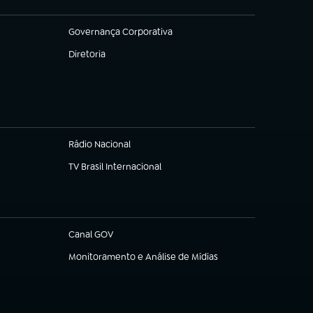
Governança Corporativa
(abre em nova aba)
Diretoria
(abre em nova aba)
Rádio Nacional
TV Brasil Internacional
(abre em nova aba)
Canal GOV
(abre em nova aba)
Monitoramento e Análise de Mídias
(abre em nova aba)