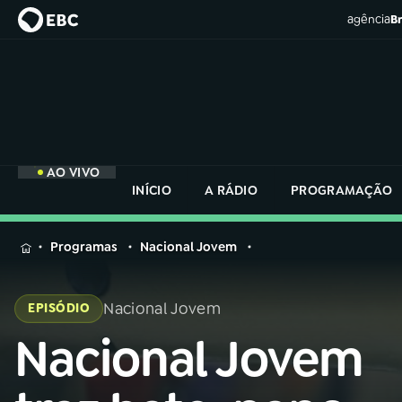
agência
Br
AO VIVO
INÍCIO
A RÁDIO
PROGRAMAÇÃO
MENU
Programas
Nacional Jovem
Buscar
na
Nacional Jovem
EPISÓDIO
Rádio
Buscar
Nacional
Nacional Jovem
Buscar
na
Rádio
AO VIVO