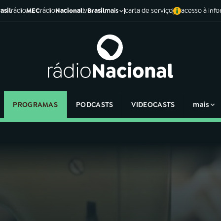
asil
rádio
MEC
rádio
Nacional
tv
Brasil
carta de serviço
acesso à inf
mais
PROGRAMAS
PODCASTS
VIDEOCASTS
mais