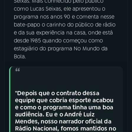
Seixas. Mais conhecido pelo público
como Lucas Seixas, ele apresentou o
YouTube
Facebook
programa nos anos 90 e comenta nesse
bate-papo o carinho do público de rádio
Instagram
X
e da sua experiência na casa, onde está
desde 1985 quando começou como
TikTok
estagiário do programa No Mundo da
Bola.
"Depois que o contrato dessa
equipe que cobria esporte acabou
e como o programa tinha uma boa
audiência. Eu e o André Luiz
Mendes, nosso narrador oficial da
Rádio Nacional, fomos mantidos no