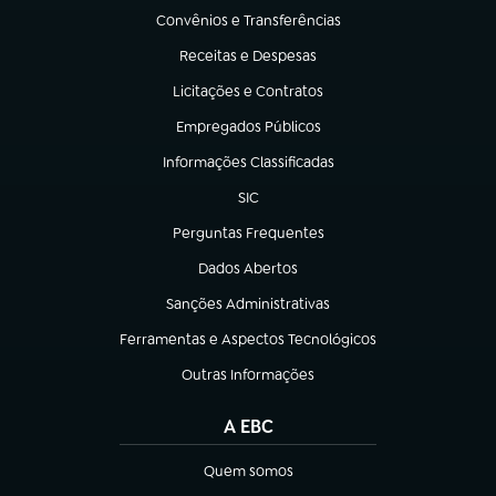
Convênios e Transferências
(abre em nova aba)
Receitas e Despesas
(abre em nova aba)
Licitações e Contratos
(abre em nova aba)
Empregados Públicos
(abre em nova aba)
Informações Classificadas
(abre em nova aba)
SIC
(abre em nova aba)
Perguntas Frequentes
(abre em nova aba)
Dados Abertos
(abre em nova aba)
Sanções Administrativas
(abre em nova aba)
Ferramentas e Aspectos Tecnológicos
(abre em nova aba)
Outras Informações
(abre em nova aba)
A EBC
Quem somos
(abre em nova aba)