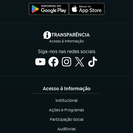
(abre em nova aba)
TRANSPARÊNCIA
Acesso à Informação
Siga-nos nas redes sociais
Acesso à Informação
Institucional
(abre em nova aba)
Ações e Programas
(abre em nova aba)
Participação Social
(abre em nova aba)
Auditorias
(abre em nova aba)