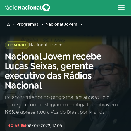
MENU
Programas
Nacional Jovem
Nacional Jovem
EPISÓDIO
Nacional Jovem recebe
Buscar
na
Lucas Seixas, gerente
Rádio
Buscar
executivo das Rádios
Nacional
Nacional
AO VIVO
Ex-apresentador do programa nos anos 90, ele
começou como estagiário na antiga Radiobrás em
01
INÍCIO
1985, e apresentou a Voz do Brasil por 14 anos
08/07/2022, 17:05
02
A RÁDIO
NO AR EM