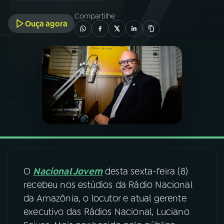
Compartilhe
Ouça agora
03
PROGRAMAÇÃO
04
PROGRAMAS
05
PODCASTS
06
VIDEOCASTS
07
ÚLTIMAS
O
Nacional Jovem
desta sexta-feira (8)
recebeu nos estúdios da Rádio Nacional
08
FESTIVAL DE MÚSICA
da Amazônia, o locutor e atual gerente
executivo das Rádios Nacional, Luciano
ACOMPANHE A RÁDIO NACIONAL