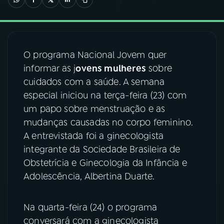
03
PROGRAMAÇÃO
O programa Nacional Jovem quer
04
PROGRAMAS
informar as j
ovens mulheres
sobre
cuidados com a saúde. A semana
05
PODCASTS
especial iniciou na terça-feira (23) com
um papo sobre menstruação e as
mudanças causadas no corpo feminino.
06
VIDEOCASTS
A entrevistada foi a ginecologista
integrante da Sociedade Brasileira de
07
ÚLTIMAS
Obstetrícia e Ginecologia da Infância e
Adolescência, Albertina Duarte.
08
FESTIVAL DE MÚSICA
Na quarta-feira (24) o programa
conversará com a ginecologista
ACOMPANHE A RÁDIO NACIONAL