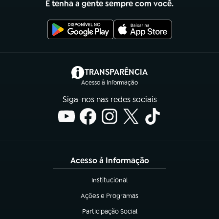
E tenha a gente sempre com você.
(abre em nova aba)
TRANSPARÊNCIA
Acesso à Informação
Siga-nos nas redes sociais
Acesso à Informação
Institucional
(abre em nova aba)
Ações e Programas
(abre em nova aba)
Participação Social
(abre em nova aba)