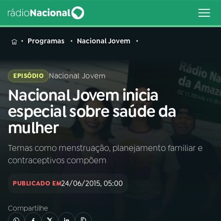
MENU
Programas
Nacional Jovem
Nacional Jovem
EPISÓDIO
Nacional Jovem inicia
Buscar
na
especial sobre saúde da
Rádio
Buscar
mulher
Nacional
Temas como menstruação, planejamento familiar e
AO VIVO
contraceptivos compõem
01
INÍCIO
24/06/2015, 05:00
PUBLICADO EM
Compartilhe
02
A RÁDIO