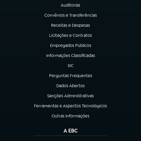
Auditorias
(abre em nova aba)
Convênios e Transferências
(abre em nova aba)
Receitas e Despesas
(abre em nova aba)
Licitações e Contratos
(abre em nova aba)
Empregados Públicos
(abre em nova aba)
Informações Classificadas
(abre em nova aba)
SIC
(abre em nova aba)
Perguntas Frequentes
(abre em nova aba)
Dados Abertos
(abre em nova aba)
Sanções Administrativas
(abre em nova aba)
Ferramentas e Aspectos Tecnológicos
(abre em nova aba)
Outras Informações
(abre em nova aba)
A EBC