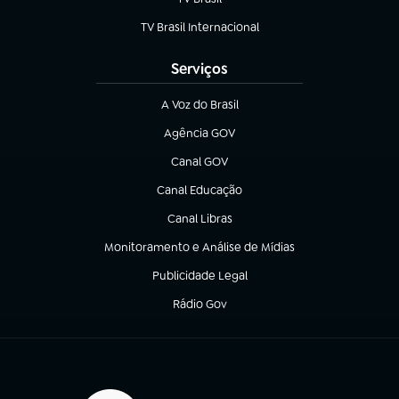
(abre em nova aba)
TV Brasil Internacional
(abre em nova aba)
Serviços
A Voz do Brasil
(abre em nova aba)
Agência GOV
(abre em nova aba)
Canal GOV
(abre em nova aba)
Canal Educação
(abre em nova aba)
Canal Libras
(abre em nova aba)
Monitoramento e Análise de Mídias
(abre em nova aba)
Publicidade Legal
(abre em nova aba)
Rádio Gov
(abre em nova aba)