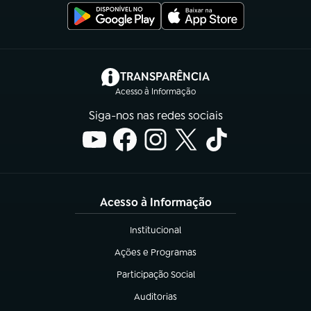
(abre em nova aba)
TRANSPARÊNCIA
Acesso à Informação
Siga-nos nas redes sociais
Acesso à Informação
Institucional
(abre em nova aba)
Ações e Programas
(abre em nova aba)
Participação Social
(abre em nova aba)
Auditorias
(abre em nova aba)