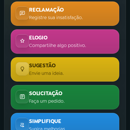
RECLAMAÇÃO
Registre sua insatisfação.
ELOGIO
Compartilhe algo positivo.
SUGESTÃO
Envie uma ideia.
SOLICITAÇÃO
Faça um pedido.
SIMPLIFIQUE
Sugira melhorias.