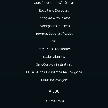
Convênios e Transferências
(abre em nova aba)
Receitas e Despesas
(abre em nova aba)
Licitações e Contratos
(abre em nova aba)
Empregados Públicos
(abre em nova aba)
Informações Classificadas
(abre em nova aba)
SIC
(abre em nova aba)
Perguntas Frequentes
(abre em nova aba)
Dados Abertos
(abre em nova aba)
Sanções Administrativas
(abre em nova aba)
Ferramentas e Aspectos Tecnológicos
(abre em nova aba)
Outras Informações
(abre em nova aba)
A EBC
Quem somos
(abre em nova aba)