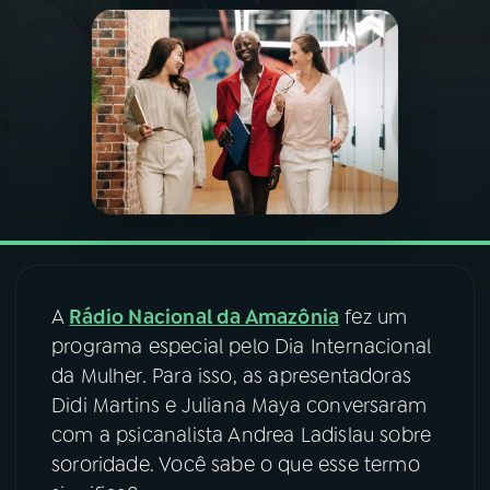
03
PROGRAMAÇÃO
04
PROGRAMAS
05
PODCASTS
06
VIDEOCASTS
A
Rádio Nacional da Amazônia
fez um
07
ÚLTIMAS
programa especial pelo Dia Internacional
da Mulher. Para isso, as apresentadoras
Didi Martins e Juliana Maya conversaram
08
FESTIVAL DE MÚSICA
com a psicanalista Andrea Ladislau sobre
sororidade. Você sabe o que esse termo
ACOMPANHE A RÁDIO NACIONAL