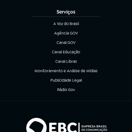
Serviços
A Voz do Brasil
(abre em nova aba)
Agência GOV
(abre em nova aba)
Canal GOV
(abre em nova aba)
Canal Educação
(abre em nova aba)
Canal Libras
(abre em nova aba)
Monitoramento e Análise de Mídias
(abre em nova aba)
Publicidade Legal
(abre em nova aba)
Rádio Gov
(abre em nova aba)