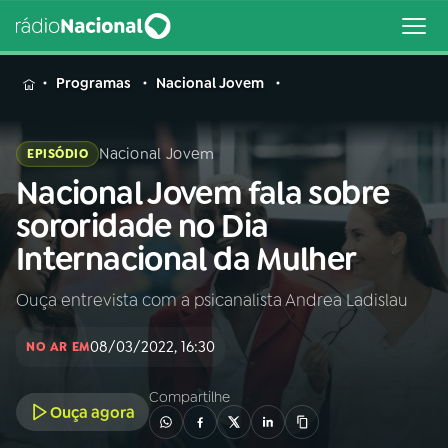
MENU
Programas
Nacional Jovem
Nacional Jovem
EPISÓDIO
Nacional Jovem fala sobre
Buscar
na
sororidade no Dia
Rádio
Buscar
Internacional da Mulher
Nacional
Ouça entrevista com a psicanalista Andrea Ladislau
AO VIVO
08/03/2022, 16:30
NO AR EM
01
INÍCIO
Compartilhe
Ouça agora
02
A RÁDIO