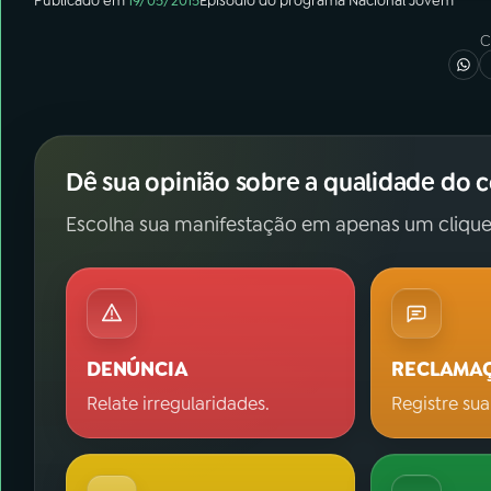
Publicado em
19/05/2015
Episódio
do programa
Nacional Jovem
C
Dê sua opinião sobre a qualidade do 
Escolha sua manifestação em apenas um clique
DENÚNCIA
RECLAMA
Relate irregularidades.
Registre sua