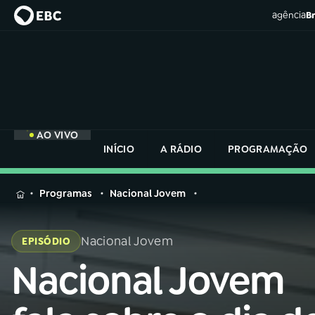
agência
Br
AO VIVO
INÍCIO
A RÁDIO
PROGRAMAÇÃO
MENU
Programas
Nacional Jovem
Buscar
na
Nacional Jovem
EPISÓDIO
Rádio
Buscar
Nacional
Nacional Jovem
Buscar
na
Rádio
AO VIVO