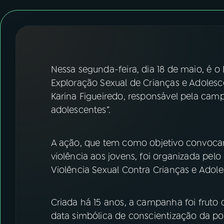
07
ÚLTIMAS
08
FESTIVAL DE MÚSICA
ACOMPANHE A RÁDIO NACIONAL
Nessa segunda-feira, dia 18 de maio, é 
Exploração Sexual de Crianças e Adoles
YouTube
Facebook
Karina Figueiredo, responsável pela camp
adolescentes”.
Instagram
X
TikTok
A ação, que tem como objetivo convocar 
violência aos jovens, foi organizada pe
Violência Sexual Contra Crianças e Adole
Criada há 15 anos, a campanha foi fruto d
data simbólica de conscientização da po