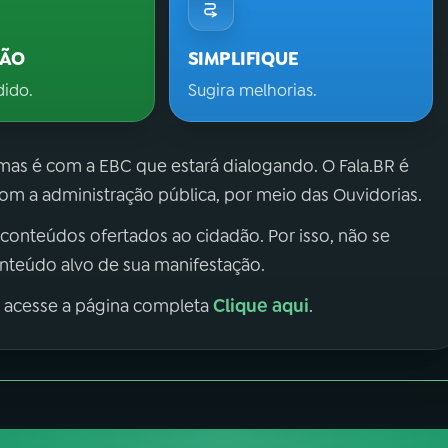
ÇÃO
SIMPLIFIQUE
dido.
Sugira melhorias.
 mas é com a EBC que estará dialogando. O Fala.BR é
m a administração pública, por meio das Ouvidorias.
 conteúdos ofertados ao cidadão. Por isso, não se
onteúdo alvo de sua manifestação.
Clique aqui
, acesse a página completa
.