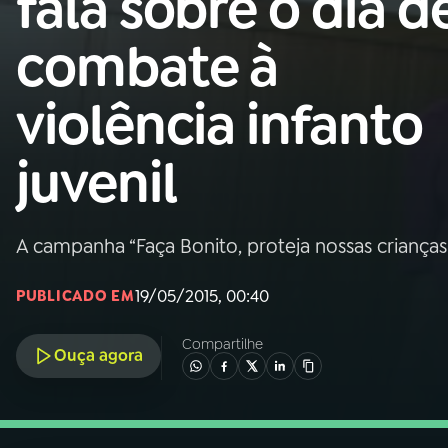
fala sobre o dia d
Nacional
combate à
01
INÍCIO
violência infanto
02
A RÁDIO
juvenil
03
PROGRAMAÇÃO
A campanha “Faça Bonito, proteja nossas crianças
04
PROGRAMAS
19/05/2015, 00:40
PUBLICADO EM
05
PODCASTS
Compartilhe
Ouça agora
06
VIDEOCASTS