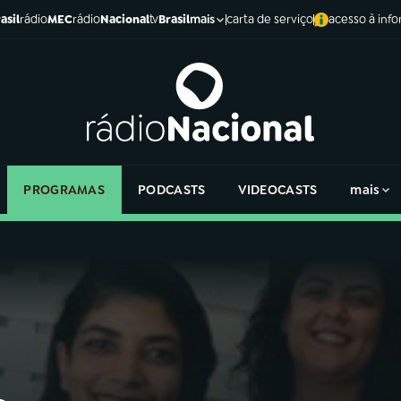
asil
rádio
MEC
rádio
Nacional
tv
Brasil
carta de serviço
acesso à inf
mais
PROGRAMAS
PODCASTS
VIDEOCASTS
mais