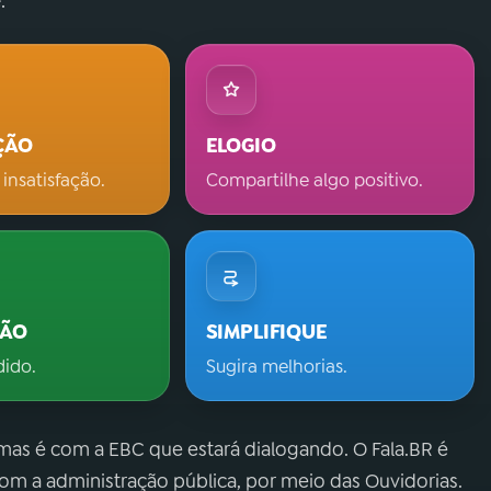
.
ÇÃO
ELOGIO
 insatisfação.
Compartilhe algo positivo.
ÇÃO
SIMPLIFIQUE
dido.
Sugira melhorias.
 mas é com a EBC que estará dialogando. O Fala.BR é
m a administração pública, por meio das Ouvidorias.