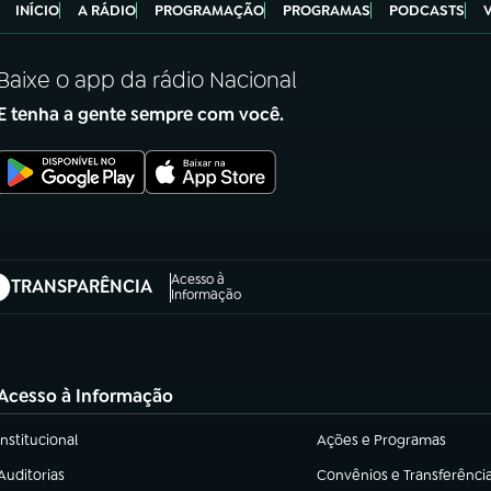
INÍCIO
A RÁDIO
PROGRAMAÇÃO
PROGRAMAS
PODCASTS
Baixe o app da rádio Nacional
E tenha a gente sempre com você.
Acesso à
TRANSPARÊNCIA
abre em nova aba)
Informação
Acesso à Informação
Institucional
Ações e Programas
(abre em nova aba)
(abre em nova aba)
Auditorias
Convênios e Transferênci
(abre em nova aba)
(abre em nova aba)