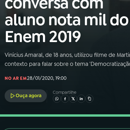
conversa com
Nacional
aluno nota mil do
01
INÍCIO
Enem 2019
02
A RÁDIO
Vinícius Amaral, de 18 anos, utilizou filme de Mar
03
PROGRAMAÇÃO
contexto para falar sobre o tema 'Democratizaçã
04
PROGRAMAS
28/01/2020, 19:00
NO AR EM
Compartilhe
05
PODCASTS
Ouça agora
06
VIDEOCASTS