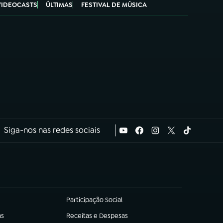
VIDEOCASTS
ÚLTIMAS
FESTIVAL DE MÚSICA
Siga-nos nas redes sociais
Participação Social
(abre em nova aba)
as
Receitas e Despesas
(abre em nova aba)