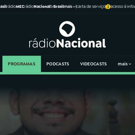
asil
rádio
MEC
rádio
Nacional
tv
Brasil
carta de serviço
acesso à inf
mais
PROGRAMAS
PODCASTS
VIDEOCASTS
mais