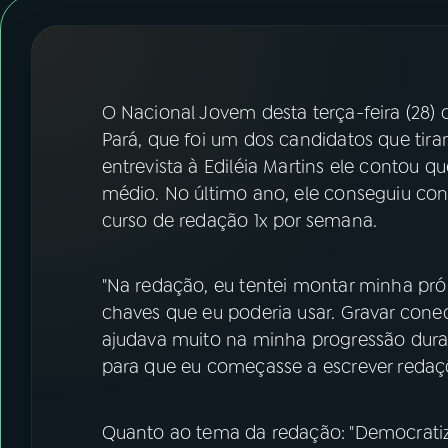
07
ÚLTIMAS
08
FESTIVAL DE MÚSICA
O Nacional Jovem desta terça-feira (28)
ACOMPANHE A RÁDIO NACIONAL
Pará, que foi um dos candidatos que tir
entrevista à Ediléia Martins ele contou 
YouTube
Facebook
médio. No último ano, ele conseguiu con
curso de redação 1x por semana.
Instagram
X
TikTok
"Na redação, eu tentei montar minha própr
chaves que eu poderia usar. Gravar conec
ajudava muito na minha progressão dura
para que eu começasse a escrever redaçõe
Quanto ao tema da redação: "Democratiz