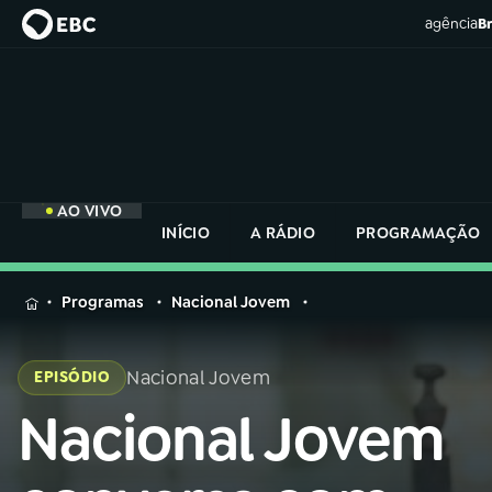
agência
Br
AO VIVO
INÍCIO
A RÁDIO
PROGRAMAÇÃO
MENU
Programas
Nacional Jovem
Buscar
na
Nacional Jovem
EPISÓDIO
Rádio
Buscar
Nacional
Nacional Jovem
Buscar
na
Rádio
AO VIVO