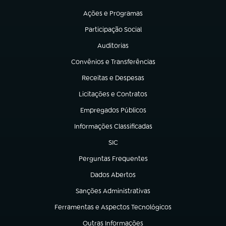
(abre em nova aba)
Ações e Programas
(abre em nova aba)
Participação Social
(abre em nova aba)
Auditorias
(abre em nova aba)
Convênios e Transferências
(abre em nova aba)
Receitas e Despesas
(abre em nova aba)
Licitações e Contratos
(abre em nova aba)
Empregados Públicos
(abre em nova aba)
Informações Classificadas
(abre em nova aba)
SIC
(abre em nova aba)
Perguntas Frequentes
(abre em nova aba)
Dados Abertos
(abre em nova aba)
Sanções Administrativas
(abre em nova aba)
Ferramentas e Aspectos Tecnológicos
(abre em nova aba)
Outras Informações