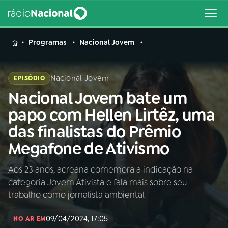
MENU
Programas
Nacional Jovem
Nacional Jovem
EPISÓDIO
Nacional Jovem bate um
Buscar
na
papo com Hellen Lirtêz, uma
Rádio
Buscar
das finalistas do Prêmio
Nacional
Megafone de Ativismo
AO VIVO
Aos 23 anos, acreana comemora a indicação na
categoria Jovem Ativista e fala mais sobre seu
01
INÍCIO
trabalho como jornalista ambiental
09/04/2024, 17:05
02
A RÁDIO
NO AR EM