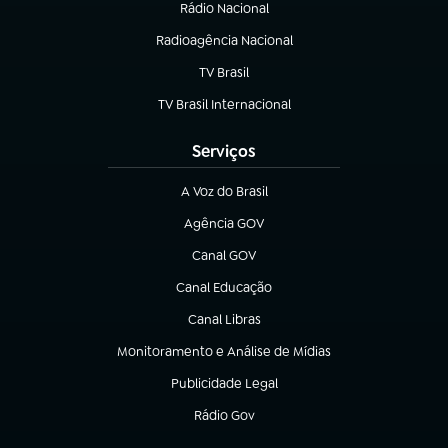
Rádio Nacional
Radioagência Nacional
(abre em nova aba)
TV Brasil
(abre em nova aba)
TV Brasil Internacional
(abre em nova aba)
Serviços
A Voz do Brasil
(abre em nova aba)
Agência GOV
(abre em nova aba)
Canal GOV
(abre em nova aba)
Canal Educação
(abre em nova aba)
Canal Libras
(abre em nova aba)
Monitoramento e Análise de Mídias
(abre em nova aba)
Publicidade Legal
(abre em nova aba)
Rádio Gov
(abre em nova aba)